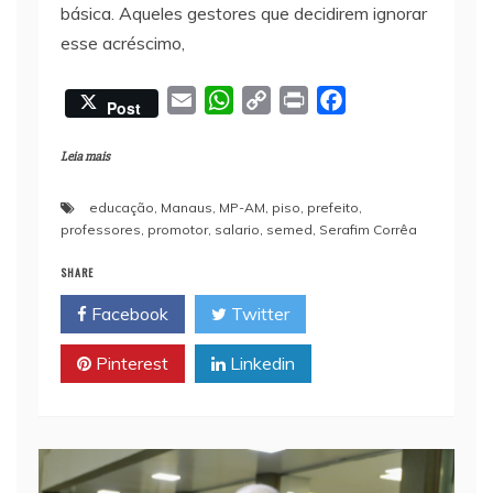
básica. Aqueles gestores que decidirem ignorar
esse acréscimo,
E
W
C
P
F
Post
m
h
o
r
a
a
a
p
i
c
Leia mais
i
t
y
n
e
educação
,
Manaus
,
MP-AM
,
piso
,
prefeito
,
l
s
L
t
b
professores
,
promotor
,
salario
,
semed
,
Serafim Corrêa
A
i
o
p
n
o
SHARE
p
k
k
Facebook
Twitter
Pinterest
Linkedin