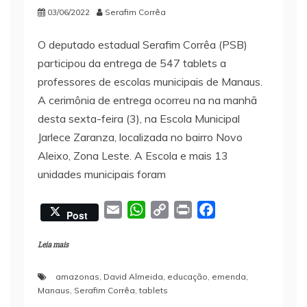
03/06/2022
Serafim Corrêa
O deputado estadual Serafim Corrêa (PSB)
participou da entrega de 547 tablets a
professores de escolas municipais de Manaus.
A cerimônia de entrega ocorreu na na manhã
desta sexta-feira (3), na Escola Municipal
Jarlece Zaranza, localizada no bairro Novo
Aleixo, Zona Leste. A Escola e mais 13
unidades municipais foram
E
W
C
P
F
Post
m
h
o
r
a
a
a
p
i
c
Leia mais
i
t
y
n
e
amazonas
,
David Almeida
,
educação
,
emenda
,
l
s
L
t
b
Manaus
,
Serafim Corrêa
,
tablets
A
i
o