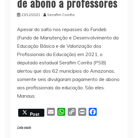
de abono a professores
23/12/2021
Serafim Corrêa
Apesar do salto nos repasses do Fundeb
(Fundo de Manutenção e Desenvolvimento da
Educação Básica e de Valorização dos
Profissionais da Educação) em 2021, o
deputado estadual Serafim Corrêa (PSB)
alertou que dos 62 municípios do Amazonas,
somente seis divulgaram pagamento de abono
aos profissionais da educação. São eles:
Manaus;
E
W
C
P
F
Post
m
h
o
r
a
a
a
p
i
c
Leia mais
i
t
y
n
e