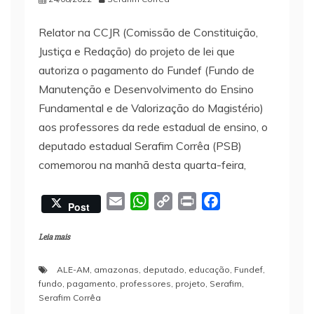
Relator na CCJR (Comissão de Constituição,
Justiça e Redação) do projeto de lei que
autoriza o pagamento do Fundef (Fundo de
Manutenção e Desenvolvimento do Ensino
Fundamental e de Valorização do Magistério)
aos professores da rede estadual de ensino, o
deputado estadual Serafim Corrêa (PSB)
comemorou na manhã desta quarta-feira,
E
W
C
P
F
Post
m
h
o
r
a
a
a
p
i
c
Leia mais
i
t
y
n
e
ALE-AM
,
amazonas
,
deputado
,
educação
,
Fundef
,
l
s
L
t
b
fundo
,
pagamento
,
professores
,
projeto
,
Serafim
,
A
i
o
Serafim Corrêa
p
n
o