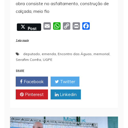
obra consiste no asfaltamento, construção de
calçada, meio fio
E
W
C
P
F
Post
m
h
o
r
a
a
a
p
i
c
Leia mais
i
t
y
n
e
deputado
,
emenda
,
Encontro das Águas
,
memorial
,
l
s
L
t
b
Serafim Corrêa
,
UGPE
A
i
o
p
n
o
SHARE
p
k
k
Facebook
Twitter
Pinterest
Linkedin