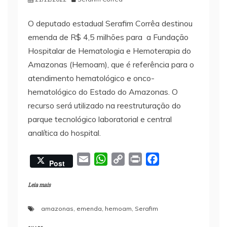
O deputado estadual Serafim Corrêa destinou
emenda de R$ 4,5 milhões para a Fundação
Hospitalar de Hematologia e Hemoterapia do
Amazonas (Hemoam), que é referência para o
atendimento hematológico e onco-
hematológico do Estado do Amazonas. O
recurso será utilizado na reestruturação do
parque tecnológico laboratorial e central
analítica do hospital.
E
W
C
P
F
Post
m
h
o
r
a
a
a
p
i
c
Leia mais
i
t
y
n
e
amazonas
,
emenda
,
hemoam
,
Serafim
l
s
L
t
b
A
i
o