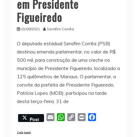
em Presidente
Figueiredo
01/09/2021
Serafim Corrêa
O deputado estadual Serafim Corrêa (PSB)
destinou emenda parlamentar, no valor de R$
500 mil, para construção de uma creche no
município de Presidente Figueiredo, localizado a
125 quilômetros de Manaus. O parlamentar, a
convite da prefeita de Presidente Figueiredo,
Patrícia Lopes (MDB), participou na tarde
desta terça-feira, 31 de
E
W
C
P
F
Post
m
h
o
r
a
a
a
p
i
c
Leia mais