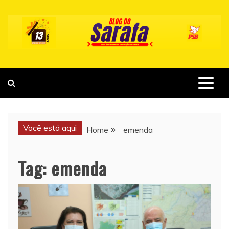
Skip
to
content
Você está aqui
Home
emenda
Tag:
emenda