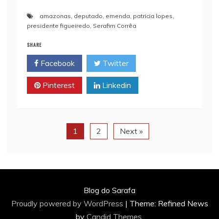
i
t
y
n
e
amazonas
,
deputado
,
emenda
,
patricia lopes
,
l
s
L
t
b
presidente figueiredo
,
Serafim Corrêa
A
i
o
p
n
o
SHARE
p
k
k
Facebook
Twitter
Pinterest
Linkedin
1
2
Next »
Blog do Sarafa
Proudly powered by WordPress
|
Theme: Refined News
by
Candid Themes
.