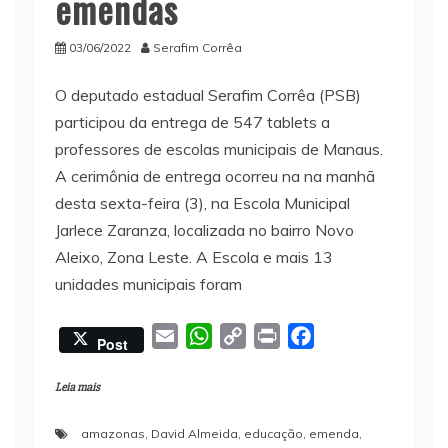
emendas
03/06/2022
Serafim Corrêa
O deputado estadual Serafim Corrêa (PSB)
participou da entrega de 547 tablets a
professores de escolas municipais de Manaus.
A cerimônia de entrega ocorreu na na manhã
desta sexta-feira (3), na Escola Municipal
Jarlece Zaranza, localizada no bairro Novo
Aleixo, Zona Leste. A Escola e mais 13
unidades municipais foram
E
W
C
P
F
Post
m
h
o
r
a
a
a
p
i
c
Leia mais
i
t
y
n
e
amazonas
,
David Almeida
,
educação
,
emenda
,
l
s
L
t
b