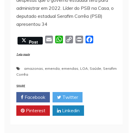
despesas que o governo estadual terá para
administrar em 2022. Líder do PSB na Casa, o
deputado estadual Serafim Corrêa (PSB)
apresentou 34
E
W
C
P
F
Post
m
h
o
r
a
a
a
p
i
c
Leia mais
i
t
y
n
e
amazonas
,
emenda
,
emendas
,
LOA
,
Saúde
,
Serafim
l
s
L
t
b
Corrêa
A
i
o
p
n
o
SHARE
p
k
k
Facebook
Twitter
Pinterest
Linkedin