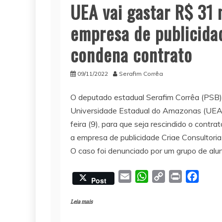
UEA vai gastar R$ 31
empresa de publicida
condena contrato
09/11/2022
Serafim Corrêa
O deputado estadual Serafim Corrêa (PSB) 
Universidade Estadual do Amazonas (UEA)
feira (9), para que seja rescindido o contr
a empresa de publicidade Criae Consultor
O caso foi denunciado por um grupo de alu
E
W
C
P
F
Post
m
h
o
r
a
a
a
p
i
c
Leia mais
i
t
y
n
e