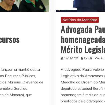
Notícias do Mandato
Advogada Pau
a
homenageada
cursos
Mérito Legisl
14/12/2022
Serafim Corrêa
A advogada Paula Valério
) lançou na manhã desta
Legislativa do Amazonas (
dos Recursos Públicos,
Medalha da Ordem do Mérito
ro de Manaus. O evento de
deputado estadual Serafim
embleia Geral da
homenagem é mais do que 
res de Manaus), que
prestados pela advogada a