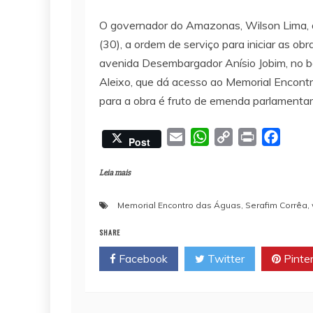
O governador do Amazonas, Wilson Lima, a
(30), a ordem de serviço para iniciar as ob
avenida Desembargador Anísio Jobim, no ba
Aleixo, que dá acesso ao Memorial Encontr
para a obra é fruto de emenda parlamentar
E
W
C
P
F
Post
m
h
o
r
a
a
a
p
i
c
Leia mais
i
t
y
n
e
Memorial Encontro das Águas
,
Serafim Corrêa
,
l
s
L
t
b
A
i
o
SHARE
p
n
o
Facebook
Twitter
Pinte
p
k
k