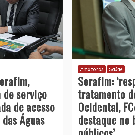
Amazonas
Saúde
Serafim: ‘res
erafim,
tratamento d
 de serviço
Ocidental, F
ada de acesso
destaque no 
 das Águas
públicos’