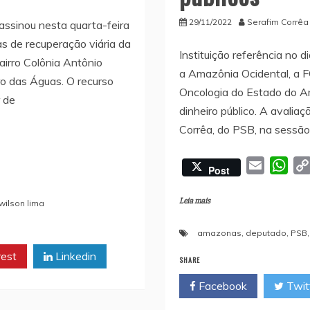
29/11/2022
Serafim Corrêa
ssinou nesta quarta-feira
ras de recuperação viária da
Instituição referência no 
irro Colônia Antônio
a Amazônia Ocidental, a 
o das Águas. O recurso
Oncologia do Estado do 
 de
dinheiro público. A avaliaç
Corrêa, do PSB, na sessão 
E
W
Post
m
h
a
a
Leia mais
wilson lima
i
t
amazonas
,
deputado
,
PSB
l
s
A
rest
Linkedin
SHARE
p
Facebook
Twit
p