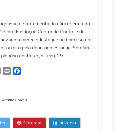
diagnóstico e tratamento do câncer em toda
FCecon (Fundação Centro de Controle de
Amazonas) merece destaque no bom uso do
ão foi feita pelo deputado estadual Serafim
plenária desta terça-feira, 29.
C
P
F
o
r
a
p
i
c
y
n
e
,
Serafim Corrêa
L
t
b
i
o
n
o
ter
Pinterest
Linkedin
k
k