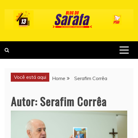
Skip
to
content
Você está aqui
Home
Serafim Corrêa
Autor:
Serafim Corrêa