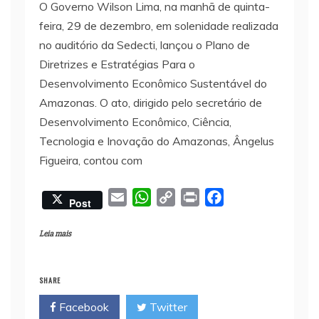
O Governo Wilson Lima, na manhã de quinta-
feira, 29 de dezembro, em solenidade realizada
no auditório da Sedecti, lançou o Plano de
Diretrizes e Estratégias Para o
Desenvolvimento Econômico Sustentável do
Amazonas. O ato, dirigido pelo secretário de
Desenvolvimento Econômico, Ciência,
Tecnologia e Inovação do Amazonas, Ângelus
Figueira, contou com
E
W
C
P
F
Post
m
h
o
r
a
a
a
p
i
c
Leia mais
i
t
y
n
e
l
s
L
t
b
SHARE
A
i
o
Facebook
Twitter
p
n
o