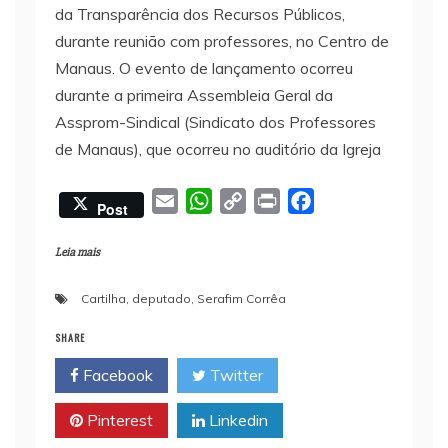
da Transparência dos Recursos Públicos,
durante reunião com professores, no Centro de
Manaus. O evento de lançamento ocorreu
durante a primeira Assembleia Geral da
Assprom-Sindical (Sindicato dos Professores
de Manaus), que ocorreu no auditório da Igreja
E
W
C
P
F
Post
m
h
o
r
a
a
a
p
i
c
Leia mais
i
t
y
n
e
Cartilha
,
deputado
,
Serafim Corrêa
l
s
L
t
b
A
i
o
SHARE
p
n
o
Facebook
Twitter
p
k
k
Pinterest
Linkedin