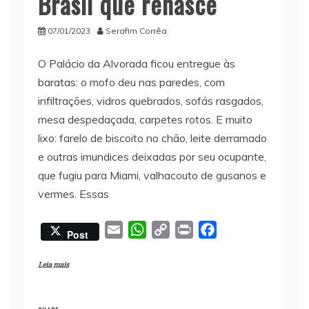
Brasil que renasce
07/01/2023
Serafim Corrêa
O Palácio da Alvorada ficou entregue às
baratas: o mofo deu nas paredes, com
infiltrações, vidros quebrados, sofás rasgados,
mesa despedaçada, carpetes rotos. E muito
lixo: farelo de biscoito no chão, leite derramado
e outras imundices deixadas por seu ocupante,
que fugiu para Miami, valhacouto de gusanos e
vermes. Essas
E
W
C
P
F
Post
m
h
o
r
a
a
a
p
i
c
Leia mais
i
t
y
n
e
l
s
L
t
b