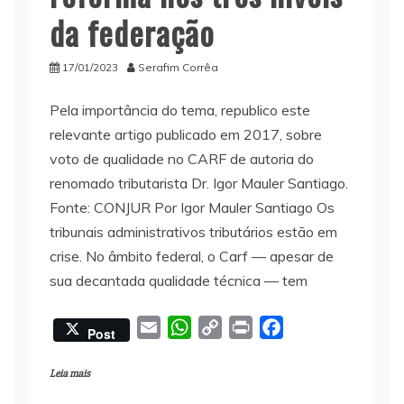
da federação
17/01/2023
Serafim Corrêa
Pela importância do tema, republico este
relevante artigo publicado em 2017, sobre
voto de qualidade no CARF de autoria do
renomado tributarista Dr. Igor Mauler Santiago.
Fonte: CONJUR Por Igor Mauler Santiago Os
tribunais administrativos tributários estão em
crise. No âmbito federal, o Carf — apesar de
sua decantada qualidade técnica — tem
E
W
C
P
F
Post
m
h
o
r
a
a
a
p
i
c
Leia mais
i
t
y
n
e