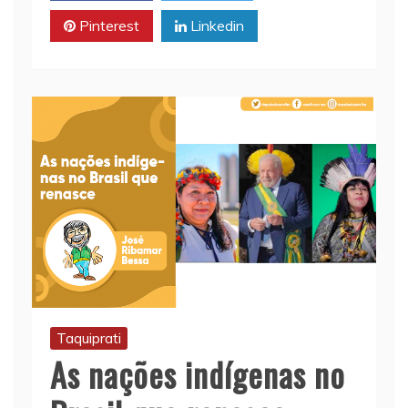
p
k
k
Pinterest
Linkedin
Taquiprati
As nações indígenas no