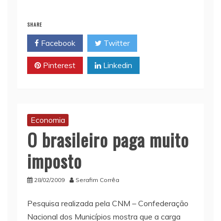
i
t
y
n
e
l
s
L
t
b
SHARE
A
i
o
Facebook
Twitter
p
n
o
p
k
k
Pinterest
Linkedin
Economia
O brasileiro paga muito
imposto
28/02/2009
Serafim Corrêa
Pesquisa realizada pela CNM – Confederação
Nacional dos Municípios mostra que a carga