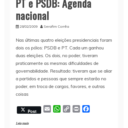
PT e PSDB: Agenda
nacional
28/02/2009
Serafim Corrêa
Nas últimas quatro eleições presidenciais foram
dois os pólos: PSDB e PT. Cada um ganhou
duas eleições. Os dois, no poder, tiveram
praticamente as mesmas dificuldades de
governabilidade. Resultado: tiveram que se aliar
a partidos e pessoas que sempre estarão no
poder, em troca de cargos, favores, e outras
coisas
E
W
C
P
F
Post
m
h
o
r
a
a
a
p
i
c
Leia mais