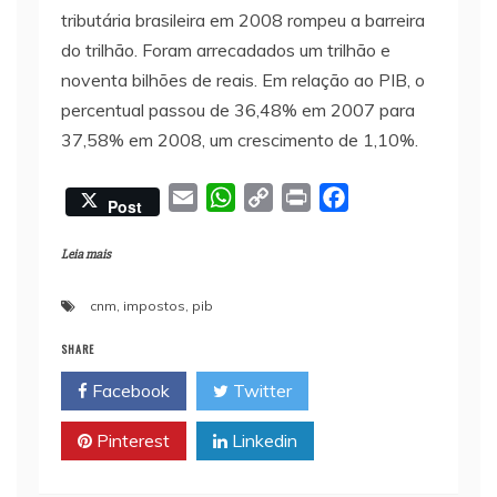
tributária brasileira em 2008 rompeu a barreira
do trilhão. Foram arrecadados um trilhão e
noventa bilhões de reais. Em relação ao PIB, o
percentual passou de 36,48% em 2007 para
37,58% em 2008, um crescimento de 1,10%.
E
W
C
P
F
Post
m
h
o
r
a
a
a
p
i
c
Leia mais
i
t
y
n
e
cnm
,
impostos
,
pib
l
s
L
t
b
A
i
o
SHARE
p
n
o
Facebook
Twitter
p
k
k
Pinterest
Linkedin