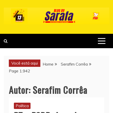
Skip
to
content
Você está aqui
Home
Serafim Corrêa
Page 1.942
Autor:
Serafim Corrêa
Política