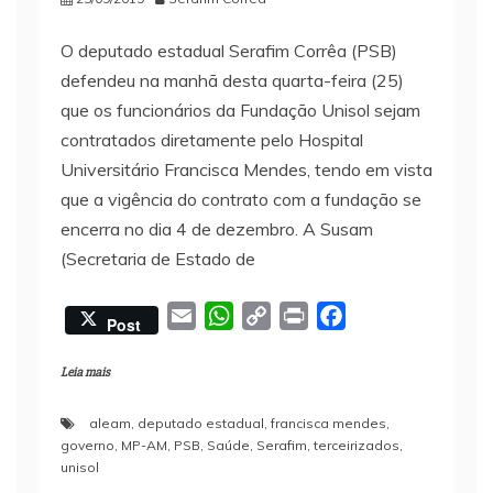
O deputado estadual Serafim Corrêa (PSB)
defendeu na manhã desta quarta-feira (25)
que os funcionários da Fundação Unisol sejam
contratados diretamente pelo Hospital
Universitário Francisca Mendes, tendo em vista
que a vigência do contrato com a fundação se
encerra no dia 4 de dezembro. A Susam
(Secretaria de Estado de
E
W
C
P
F
Post
m
h
o
r
a
a
a
p
i
c
Leia mais
i
t
y
n
e
aleam
,
deputado estadual
,
francisca mendes
,
l
s
L
t
b
governo
,
MP-AM
,
PSB
,
Saúde
,
Serafim
,
terceirizados
,
A
i
o
unisol
p
n
o