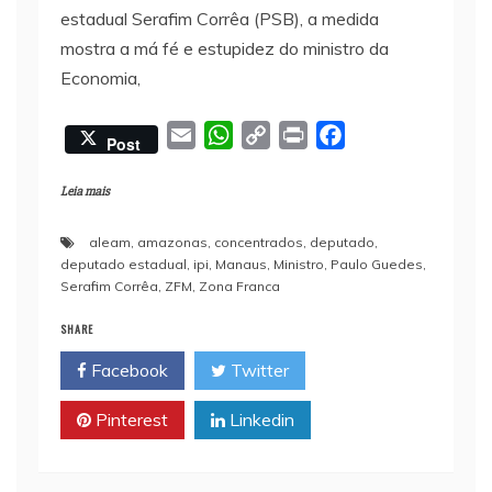
estadual Serafim Corrêa (PSB), a medida
mostra a má fé e estupidez do ministro da
Economia,
E
W
C
P
F
Post
m
h
o
r
a
a
a
p
i
c
Leia mais
i
t
y
n
e
aleam
,
amazonas
,
concentrados
,
deputado
,
l
s
L
t
b
deputado estadual
,
ipi
,
Manaus
,
Ministro
,
Paulo Guedes
,
A
i
o
Serafim Corrêa
,
ZFM
,
Zona Franca
p
n
o
SHARE
p
k
k
Facebook
Twitter
Pinterest
Linkedin