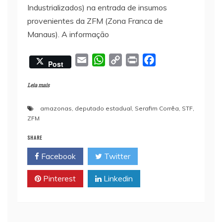
Industrializados) na entrada de insumos
provenientes da ZFM (Zona Franca de
Manaus). A informação
E
W
C
P
F
Post
m
h
o
r
a
a
a
p
i
c
Leia mais
i
t
y
n
e
amazonas
,
deputado estadual
,
Serafim Corrêa
,
STF
,
l
s
L
t
b
ZFM
A
i
o
p
n
o
SHARE
p
k
k
Facebook
Twitter
Pinterest
Linkedin