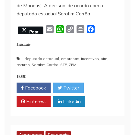
de Manaus). A decisão, de acordo com o
deputado estadual Serafim Corrêa
E
W
C
P
F
Post
m
h
o
r
a
a
a
p
i
c
Leia mais
i
t
y
n
e
deputado estadual
,
empresas
,
incentivos
,
pim
,
l
s
L
t
b
recurso
,
Serafim Corrêa
,
STF
,
ZFM
A
i
o
p
n
o
SHARE
p
k
k
Facebook
Twitter
Pinterest
Linkedin
Amazonas
Economia