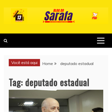
Skip
to
content
Você está aqui
Home
deputado estadual
Tag:
deputado estadual