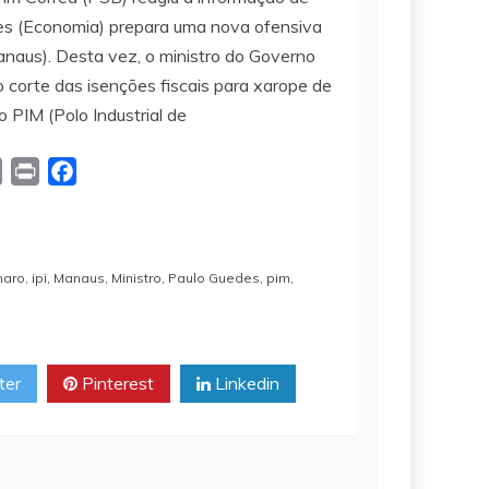
des (Economia) prepara uma nova ofensiva
naus). Desta vez, o ministro do Governo
 corte das isenções fiscais para xarope de
o PIM (Polo Industrial de
C
P
F
o
r
a
p
i
c
y
n
e
naro
,
ipi
,
Manaus
,
Ministro
,
Paulo Guedes
,
pim
,
L
t
b
i
o
n
o
k
k
ter
Pinterest
Linkedin