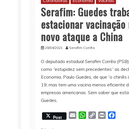
Coronavírus
Economia
Vacinas
Serafim: Guedes trab
estacionar vacinação 
novo ataque a China
28/04/2021
Serafim Corrêa
O deputado estadual Serafim Corrêa (PSB) 
como “estupidez sem precedentes” as decl
Economia, Paulo Guedes, de que “o chinês i
19, mas tem uma vacina menos eficiente d
empresas americanas. Sem saber que esta
Guedes,
E
W
C
P
F
Post
m
h
o
r
a