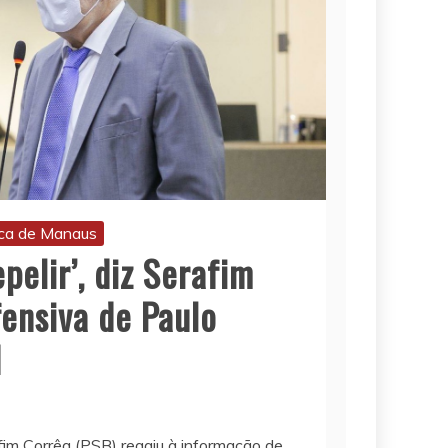
ca de Manaus
pelir’, diz Serafim
ensiva de Paulo
M
im Corrêa (PSB) reagiu à informação de