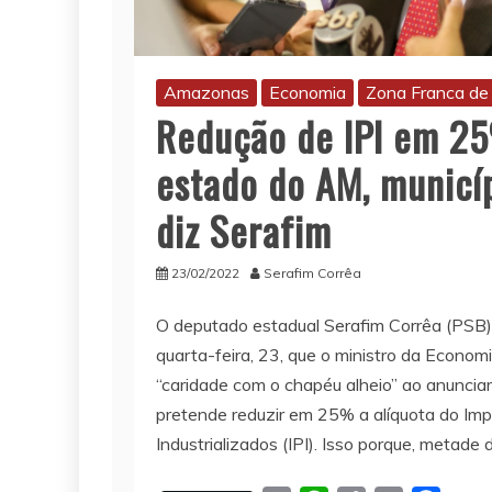
Amazonas
Economia
Zona Franca d
Redução de IPI em 
estado do AM, municíp
diz Serafim
23/02/2022
Serafim Corrêa
O deputado estadual Serafim Corrêa (PSB
quarta-feira, 23, que o ministro da Econom
“caridade com o chapéu alheio” ao anuncia
pretende reduzir em 25% a alíquota do Im
Industrializados (IPI). Isso porque, metade