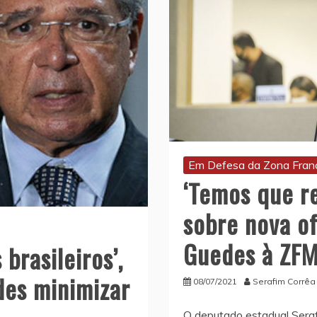
Em Defesa da Zona Fran
‘Temos que re
sobre nova of
Guedes à ZF
brasileiros’,
des minimizar
08/07/2021
Serafim Corrêa
O deputado estadual Seraf