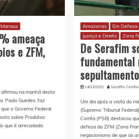
e Manaus
Amazonas
Em Defesa 
25% ameaça
Justiça e Direito
Zona F
De Serafim so
ios e ZFM,
fundamental 
sepultamento
14/12/2021
Serafim Corrêa
) afirmou na manhã desta
ia, Paulo Guedes, faz
Um dia após a visita do mi
r que o Governo Federal
(Supremo Tribunal Federal
posto sobre Produtos
Corrêa (PSB) destacou que 
 do que é arrecadado
defesa da ZFM (Zona Fran
negacionismo de que as ur