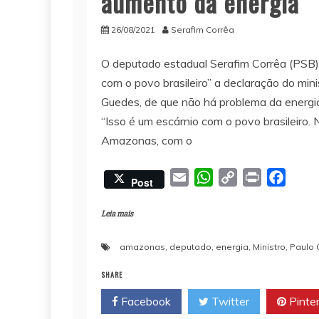
aumento da energia
26/08/2021
Serafim Corrêa
O deputado estadual Serafim Corrêa (PSB) 
com o povo brasileiro” a declaração do min
Guedes, de que não há problema da energia 
“Isso é um escárnio com o povo brasileiro
Amazonas, com o
E
W
C
P
F
Post
m
h
o
r
a
a
a
p
i
c
Leia mais
i
t
y
n
e
amazonas
,
deputado
,
energia
,
Ministro
,
Paulo
l
s
L
t
b
A
i
o
SHARE
p
n
o
Facebook
Twitter
Pinte
p
k
k