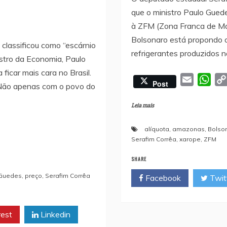
que o ministro Paulo Gue
à ZFM (Zona Franca de Ma
Bolsonaro está propondo o
classificou como “escárnio
refrigerantes produzidos n
istro da Economia, Paulo
ficar mais cara no Brasil.
E
W
Post
. Não apenas com o povo do
m
h
a
a
Leia mais
i
t
alíquota
,
amazonas
,
Bolso
l
s
Serafim Corrêa
,
xarope
,
ZFM
A
p
SHARE
p
 Guedes
,
preço
,
Serafim Corrêa
Facebook
Twit
rest
Linkedin