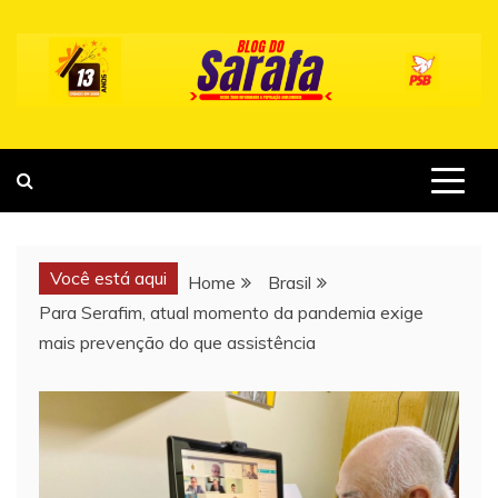
Skip
to
content
Você está aqui
Home
Brasil
Para Serafim, atual momento da pandemia exige
mais prevenção do que assistência