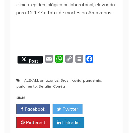
clínico-epidemiológico ou laboratorial, elevando
para 12.177 o total de mortes no Amazonas.
E
W
C
P
F
Post
m
h
o
r
a
a
a
p
i
c
ALE-AM
,
amazonas
,
Brasil
,
covid
,
pandemia
,
i
t
y
n
e
parlamento
,
Serafim Corrêa
l
s
L
t
b
A
i
o
SHARE
p
n
o
Facebook
Twitter
p
k
k
Pinterest
Linkedin