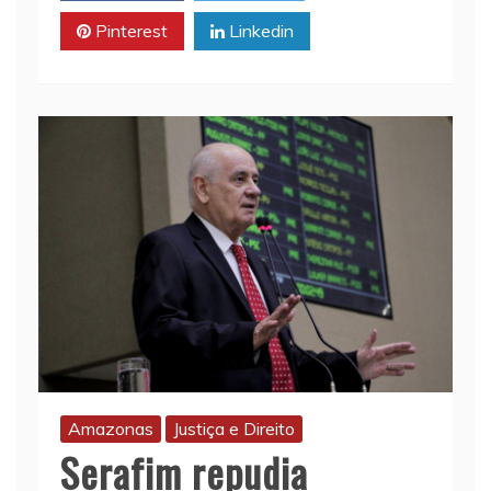
Pinterest
Linkedin
Amazonas
Justiça e Direito
Serafim repudia