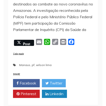
destinados ao combate ao novo coronavírus no
Amazonas. A investigação reconhecida pela
Polícia Federal e pelo Ministério Público Federal
(MPF) tem participação da Comissão
Parlamentar de Inquérito (CPI) da Saúde da
E
W
C
P
F
Post
m
h
o
r
a
a
a
p
i
c
Leia mais
i
t
y
n
e
Manaus
,
pf
,
wilson lima
l
s
L
t
b
A
i
o
SHARE
p
n
o
Facebook
Twitter
p
k
k
Pinterest
Linkedin