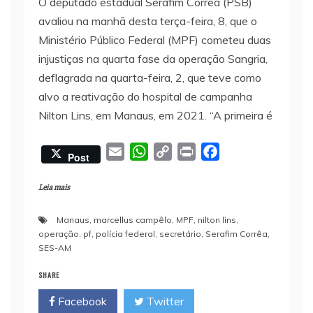
O deputado estadual Serafim Corrêa (PSB)
avaliou na manhã desta terça-feira, 8, que o
Ministério Público Federal (MPF) cometeu duas
injustiças na quarta fase da operação Sangria,
deflagrada na quarta-feira, 2, que teve como
alvo a reativação do hospital de campanha
Nilton Lins, em Manaus, em 2021. “A primeira é
E
W
C
P
F
Post
m
h
o
r
a
a
a
p
i
c
Leia mais
i
t
y
n
e
Manaus
,
marcellus campêlo
,
MPF
,
nilton lins
,
l
s
L
t
b
operação
,
pf
,
polícia federal
,
secretário
,
Serafim Corrêa
,
A
i
o
SES-AM
p
n
o
SHARE
p
k
k
Facebook
Twitter