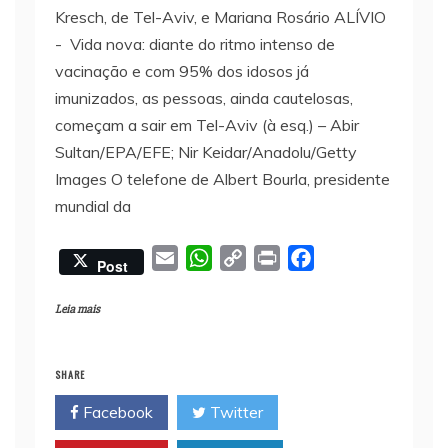
Kresch, de Tel-Aviv, e Mariana Rosário ALÍVIO
- Vida nova: diante do ritmo intenso de
vacinação e com 95% dos idosos já
imunizados, as pessoas, ainda cautelosas,
começam a sair em Tel-Aviv (à esq.) – Abir
Sultan/EPA/EFE; Nir Keidar/Anadolu/Getty
Images O telefone de Albert Bourla, presidente
mundial da
E
W
C
P
F
Post
m
h
o
r
a
a
a
p
i
c
Leia mais
i
t
y
n
e
l
s
L
t
b
SHARE
A
i
o
Facebook
Twitter
p
n
o
p
k
k