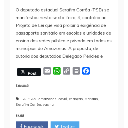
O deputado estadual Serafim Corrêa (PSB) se
manifestou nesta sexta-feira, 4, contrário ao
Projeto de Lei que visa proibir a exigência de
passaporte sanitário em escolas e unidades de
ensino das redes pública e privada em todos os
municípios do Amazonas. A proposta, de
autoria dos deputados Delegado Péricles e
E
W
C
P
F
Post
m
h
o
r
a
a
a
p
i
c
Leia mais
i
t
y
n
e
ALE-AM
,
amazonas
,
covid
,
crianças
,
Manaus
,
l
s
L
t
b
Serafim Corrêa
,
vacina
A
i
o
p
n
o
SHARE
p
k
k
Facebook
Twitter