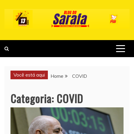
Skip
to
content
Você está aqui
Home
COVID
Categoria:
COVID