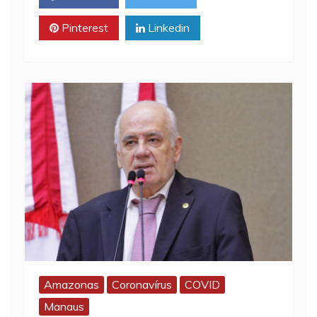
Pinterest
Linkedin
Amazonas
Coronavírus
COVID
Manaus