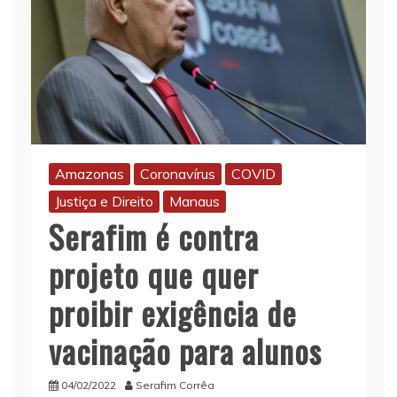
Amazonas
Coronavírus
COVID
Justiça e Direito
Manaus
Serafim é contra
projeto que quer
proibir exigência de
vacinação para alunos
04/02/2022
Serafim Corrêa