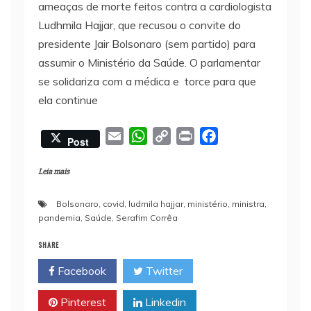
ameaças de morte feitos contra a cardiologista
Ludhmila Hajjar, que recusou o convite do
presidente Jair Bolsonaro (sem partido) para
assumir o Ministério da Saúde. O parlamentar
se solidariza com a médica e torce para que
ela continue
E
W
C
P
F
Post
m
h
o
r
a
a
a
p
i
c
Leia mais
i
t
y
n
e
Bolsonaro
,
covid
,
ludmila hajjar
,
ministério
,
ministra
,
l
s
L
t
b
pandemia
,
Saúde
,
Serafim Corrêa
A
i
o
p
n
o
SHARE
p
k
k
Facebook
Twitter
Pinterest
Linkedin