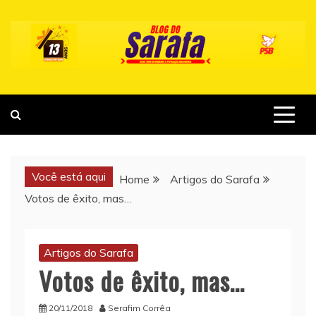
Skip
to
content
Você está aqui
Home
Artigos do Sarafa
Votos de êxito, mas…
Artigos do Sarafa
Votos de êxito, mas…
20/11/2018
Serafim Corrêa