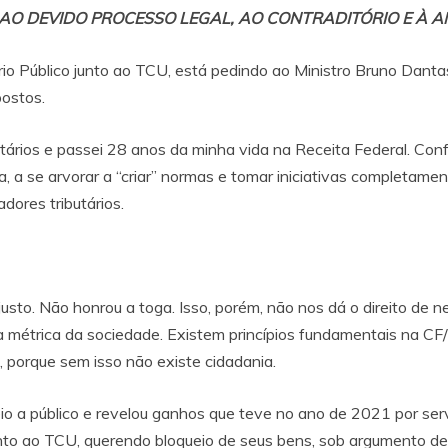
AO DEVIDO PROCESSO LEGAL, AO CONTRADITÓRIO E À A
io Público junto ao TCU, está pedindo ao Ministro Bruno Danta
ostos.
tários e passei 28 anos da minha vida na Receita Federal. Con
, a se arvorar a “criar” normas e tomar iniciativas completamente
dores tributários.
usto. Não honrou a toga. Isso, porém, não nos dá o direito de n
 a métrica da sociedade. Existem princípios fundamentais na CF/
 porque sem isso não existe cidadania.
eio a público e revelou ganhos que teve no ano de 2021 por serv
unto ao TCU, querendo bloqueio de seus bens, sob argumento de