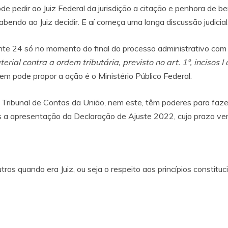
e pedir ao Juiz Federal da jurisdição a citação e penhora de b
bendo ao Juiz decidir. E aí começa uma longa discussão judicial
te 24 só no momento do final do processo administrativo com a
erial contra a ordem tributária, previsto no art. 1º, incisos I
uem pode propor a ação é o Ministério Público Federal.
o Tribunal de Contas da União, nem este, têm poderes para faz
ós a apresentação da Declaração de Ajuste 2022, cujo prazo v
os quando era Juiz, ou seja o respeito aos princípios constituc