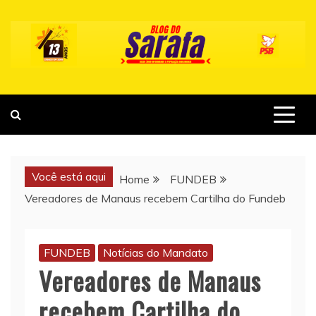
Skip
to
content
Você está aqui
Home
FUNDEB
Vereadores de Manaus recebem Cartilha do Fundeb
FUNDEB
Notícias do Mandato
Vereadores de Manaus
recebem Cartilha do