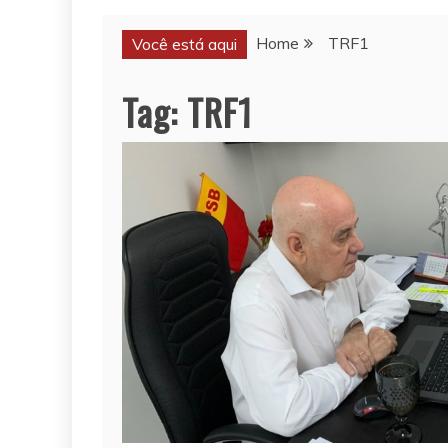
Home
TRF1
Você está aqui
Tag:
TRF1