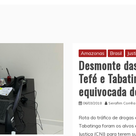
Amazonas
Brasil
Just
Desmonte das
Tefé e Tabati
equivocada d
06/03/2018
Serafim Corrêa
Rota do tráfico de drogas 
Tabatinga foram os alvos 
Justiça (CNJ) para terem 