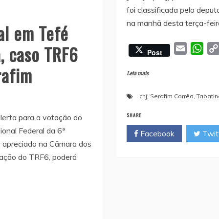
foi classificada pelo depu
na manhã desta terça-feira
al em Tefé
, caso TRF6
E
W
Post
m
h
rafim
a
a
Leia mais
i
t
cnj
,
Serafim Corrêa
,
Tabati
l
s
A
SHARE
lerta para a votação do
p
gional Federal da 6ª
Facebook
Twit
p
er apreciado na Câmara dos
riação do TRF6, poderá