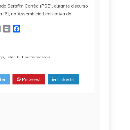
tado Serafim Corrêa (PSB), durante discurso
 (6), na Assembleia Legislativa do
C
P
F
o
r
a
p
i
c
y
n
e
nga
,
Tefé
,
TRF1
,
varas federais
L
t
b
i
o
n
o
ter
Pinterest
Linkedin
k
k