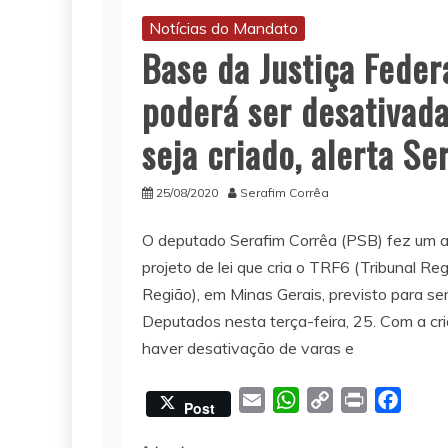
Notícias do Mandato
Base da Justiça Feder
poderá ser desativada
seja criado, alerta Se
25/08/2020
Serafim Corrêa
O deputado Serafim Corrêa (PSB) fez um a
projeto de lei que cria o TRF6 (Tribunal Re
Região), em Minas Gerais, previsto para s
Deputados nesta terça-feira, 25. Com a c
haver desativação de varas e
E
W
C
P
F
Post
m
h
o
r
a