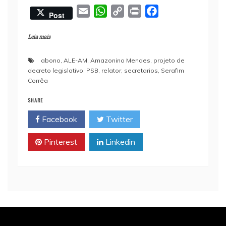
E
W
C
P
F
Post
m
h
o
r
a
a
a
p
i
c
Leia mais
i
t
y
n
e
abono
,
ALE-AM
,
Amazonino Mendes
,
projeto de
l
s
L
t
b
decreto legislativo
,
PSB
,
relator
,
secretarios
,
Serafim
A
i
o
Corrêa
p
n
o
SHARE
p
k
k
Facebook
Twitter
Pinterest
Linkedin