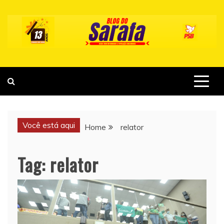
Skip
to
content
Você está aqui
Home
relator
Tag:
relator