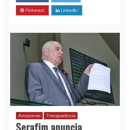
Pinterest
Linkedin
Amazonas
Transparência
Serafim anuncia