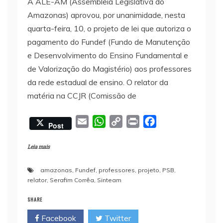
A ALE-AM (Assembleia Legislativa do
Amazonas) aprovou, por unanimidade, nesta
quarta-feira, 10, o projeto de lei que autoriza o
pagamento do Fundef (Fundo de Manutenção
e Desenvolvimento do Ensino Fundamental e
de Valorização do Magistério) aos professores
da rede estadual de ensino. O relator da
matéria na CCJR (Comissão de
E
W
C
P
F
Post
m
h
o
r
a
a
a
p
i
c
Leia mais
i
t
y
n
e
amazonas
,
Fundef
,
professores
,
projeto
,
PSB
,
l
s
L
t
b
relator
,
Serafim Corrêa
,
Sinteam
A
i
o
p
n
o
SHARE
p
k
k
Facebook
Twitter