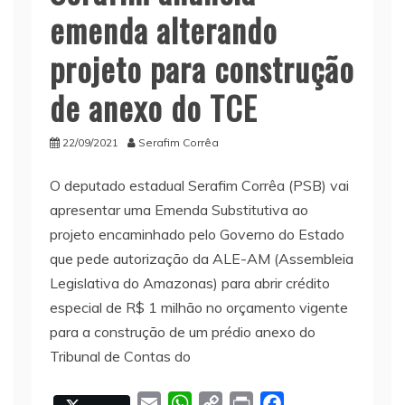
emenda alterando
projeto para construção
de anexo do TCE
22/09/2021
Serafim Corrêa
O deputado estadual Serafim Corrêa (PSB) vai
apresentar uma Emenda Substitutiva ao
projeto encaminhado pelo Governo do Estado
que pede autorização da ALE-AM (Assembleia
Legislativa do Amazonas) para abrir crédito
especial de R$ 1 milhão no orçamento vigente
para a construção de um prédio anexo do
Tribunal de Contas do
E
W
C
P
F