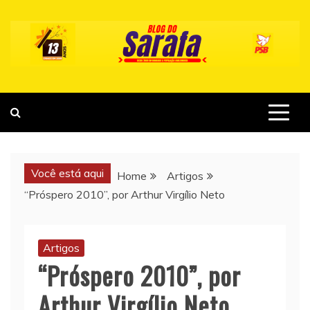
Skip
to
content
Você está aqui
Home
Artigos
“Próspero 2010”, por Arthur Virgílio Neto
Artigos
“Próspero 2010”, por
Arthur Virgílio Neto