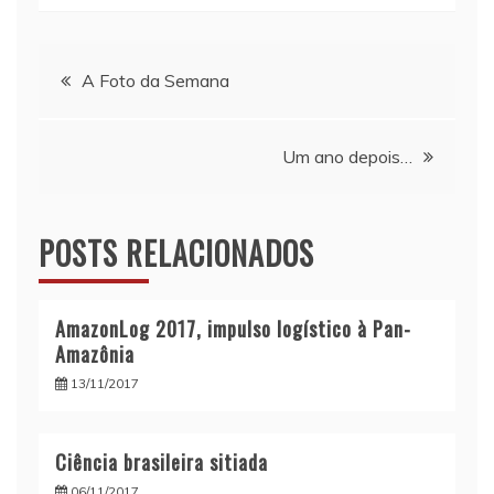
Navegação
A Foto da Semana
de
Um ano depois…
Post
POSTS RELACIONADOS
AmazonLog 2017, impulso logístico à Pan-
Amazônia
13/11/2017
Ciência brasileira sitiada
06/11/2017