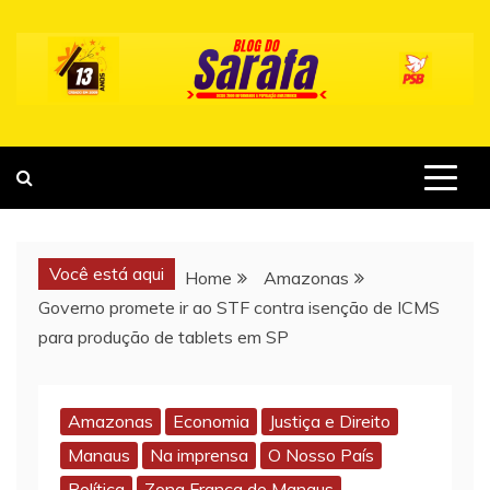
Skip
to
content
Você está aqui
Home
Amazonas
Governo promete ir ao STF contra isenção de ICMS
para produção de tablets em SP
Amazonas
Economia
Justiça e Direito
Manaus
Na imprensa
O Nosso País
Política
Zona Franca de Manaus