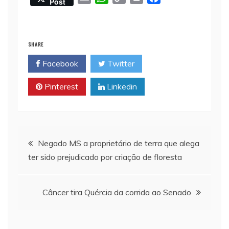
Post
m
h
o
r
a
a
a
p
i
c
i
t
y
n
e
SHARE
l
s
L
t
b
Facebook
Twitter
A
i
o
p
n
o
Pinterest
Linkedin
p
k
k
Navegação
Negado MS a proprietário de terra que alega
ter sido prejudicado por criação de floresta
de
Post
Câncer tira Quércia da corrida ao Senado