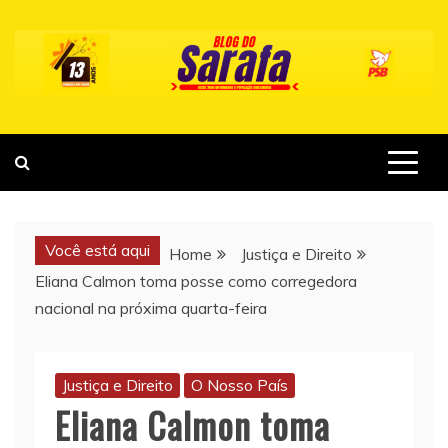
Skip
to
content
Você está aqui
Home
Justiça e Direito
Eliana Calmon toma posse como corregedora
nacional na próxima quarta-feira
Justiça e Direito
O Nosso País
Eliana Calmon toma