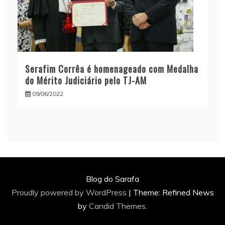
Serafim Corrêa é homenageado com Medalha
do Mérito Judiciário pelo TJ-AM
09/06/2022
Blog do Sarafa
Proudly powered by WordPress
|
Theme: Refined News
by
Candid Themes
.