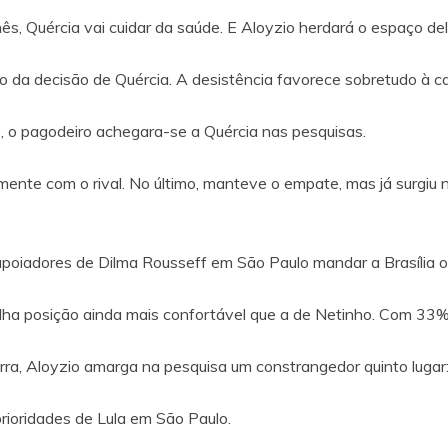
anês, Quércia vai cuidar da saúde. E Aloyzio herdará o espaço d
ário da decisão de Quércia. A desistência favorece sobretudo à 
 o pagodeiro achegara-se a Quércia nas pesquisas.
ente com o rival. No último, manteve o empate, mas já surgiu
poiadores de Dilma Rousseff em São Paulo mandar a Brasília o
ha posição ainda mais confortável que a de Netinho. Com 33%, e
rra, Aloyzio amarga na pesquisa um constrangedor quinto lugar
ioridades de Lula em São Paulo.