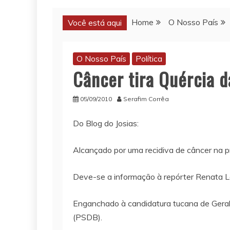
Home
O Nosso País
Você está aqui
O Nosso País
Política
Câncer tira Quércia d
05/09/2010
Serafim Corrêa
Do Blog do Josias:
Alcançado por uma recidiva de câncer na p
Deve-se a informação à repórter Renata Lo P
Enganchado à candidatura tucana de Geral
(PSDB).