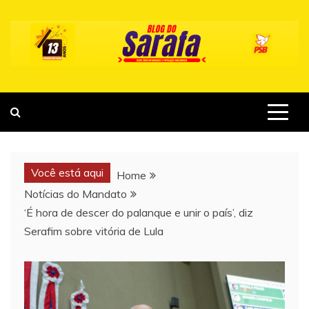
Skip
to
content
Você está aqui
Home
Notícias do Mandato
‘É hora de descer do palanque e unir o país’, diz
Serafim sobre vitória de Lula