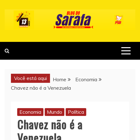
Skip
to
content
Você está aqui
Home
Economia
Chavez não é a Venezuela
Economia
Mundo
Política
Chavez não é a
Venezuela