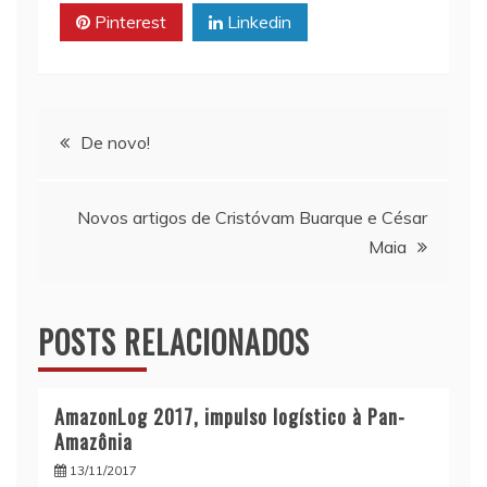
p
n
o
Pinterest
Linkedin
p
k
k
Navegação
De novo!
de
Novos artigos de Cristóvam Buarque e César
Post
Maia
POSTS RELACIONADOS
AmazonLog 2017, impulso logístico à Pan-
Amazônia
13/11/2017