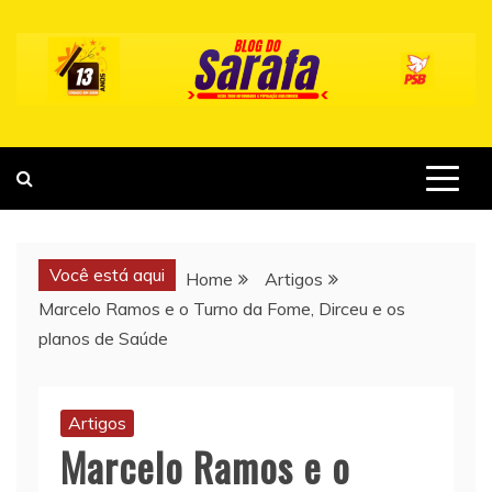
Skip
to
content
Você está aqui
Home
Artigos
Marcelo Ramos e o Turno da Fome, Dirceu e os
planos de Saúde
Artigos
Marcelo Ramos e o