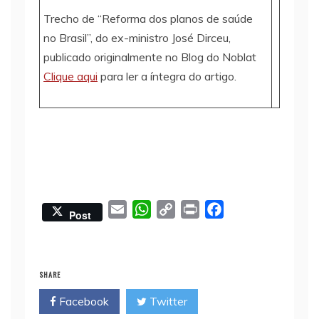
Trecho de “Reforma dos planos de saúde
no Brasil”, do ex-ministro José Dirceu,
publicado originalmente no Blog do Noblat
Clique aqui
para ler a íntegra do artigo.
E
W
C
P
F
Post
m
h
o
r
a
a
a
p
i
c
i
t
y
n
e
SHARE
l
s
L
t
b
Facebook
Twitter
A
i
o