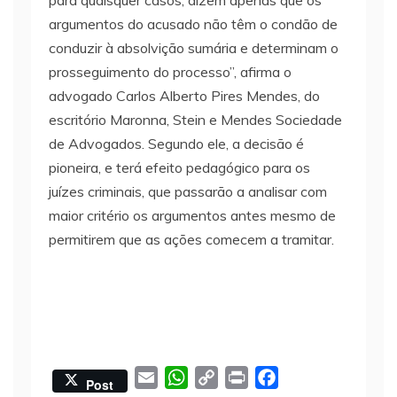
para quaisquer casos, dizem apenas que os
argumentos do acusado não têm o condão de
conduzir à absolvição sumária e determinam o
prosseguimento do processo”, afirma o
advogado Carlos Alberto Pires Mendes, do
escritório Maronna, Stein e Mendes Sociedade
de Advogados. Segundo ele, a decisão é
pioneira, e terá efeito pedagógico para os
juízes criminais, que passarão a analisar com
maior critério os argumentos antes mesmo de
permitirem que as ações comecem a tramitar.
E
W
C
P
F
Post