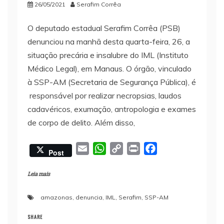
26/05/2021
Serafim Corrêa
O deputado estadual Serafim Corrêa (PSB)
denunciou na manhã desta quarta-feira, 26, a
situação precária e insalubre do IML (Instituto
Médico Legal), em Manaus. O órgão, vinculado
à SSP-AM (Secretaria de Segurança Pública), é
responsável por realizar necropsias, laudos
cadavéricos, exumação, antropologia e exames
de corpo de delito. Além disso,
E
W
C
P
F
Post
m
h
o
r
a
a
a
p
i
c
Leia mais
i
t
y
n
e
amazonas
,
denuncia
,
IML
,
Serafim
,
SSP-AM
l
s
L
t
b
A
i
o
SHARE