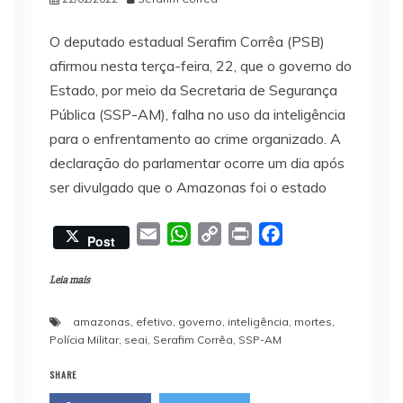
O deputado estadual Serafim Corrêa (PSB)
afirmou nesta terça-feira, 22, que o governo do
Estado, por meio da Secretaria de Segurança
Pública (SSP-AM), falha no uso da inteligência
para o enfrentamento ao crime organizado. A
declaração do parlamentar ocorre um dia após
ser divulgado que o Amazonas foi o estado
E
W
C
P
F
Post
m
h
o
r
a
a
a
p
i
c
Leia mais
i
t
y
n
e
amazonas
,
efetivo
,
governo
,
inteligência
,
mortes
,
l
s
L
t
b
Polícia Militar
,
seai
,
Serafim Corrêa
,
SSP-AM
A
i
o
p
n
o
SHARE
p
k
k