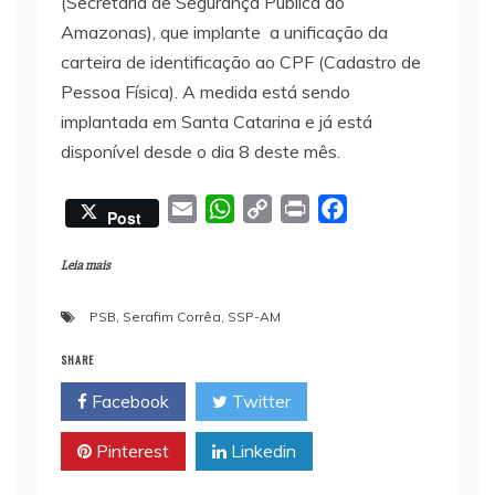
(Secretaria de Segurança Pública do
Amazonas), que implante a unificação da
carteira de identificação ao CPF (Cadastro de
Pessoa Física). A medida está sendo
implantada em Santa Catarina e já está
disponível desde o dia 8 deste mês.
E
W
C
P
F
Post
m
h
o
r
a
a
a
p
i
c
Leia mais
i
t
y
n
e
PSB
,
Serafim Corrêa
,
SSP-AM
l
s
L
t
b
A
i
o
SHARE
p
n
o
Facebook
Twitter
p
k
k
Pinterest
Linkedin