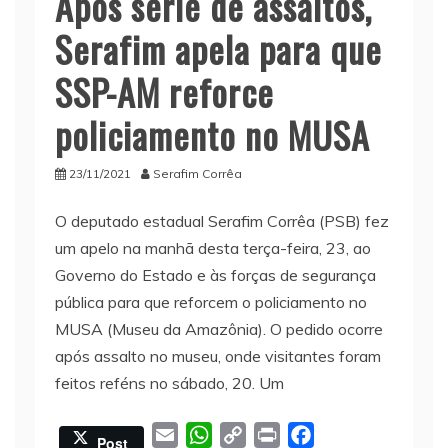
Após série de assaltos,
Serafim apela para que
SSP-AM reforce
policiamento no MUSA
23/11/2021
Serafim Corrêa
O deputado estadual Serafim Corrêa (PSB) fez
um apelo na manhã desta terça-feira, 23, ao
Governo do Estado e às forças de segurança
pública para que reforcem o policiamento no
MUSA (Museu da Amazônia). O pedido ocorre
após assalto no museu, onde visitantes foram
feitos reféns no sábado, 20. Um
E
W
C
P
F
Post