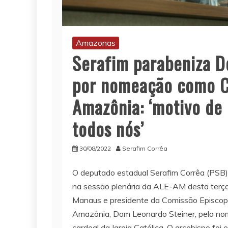
Amazonas
Serafim parabeniza 
por nomeação como C
Amazônia: ‘motivo de
todos nós’
30/08/2022
Serafim Corrêa
O deputado estadual Serafim Corrêa (PSB)
na sessão plenária da ALE-AM desta terça-
Manaus e presidente da Comissão Episcopa
Amazônia, Dom Leonardo Steiner, pela n
cardeal da Igreja Católica. O arcebispo fo