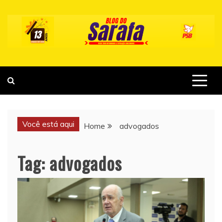
Skip
to
content
Você está aqui
Home
advogados
Tag:
advogados