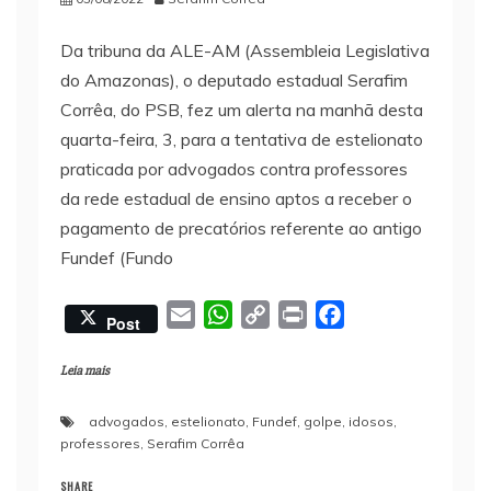
Da tribuna da ALE-AM (Assembleia Legislativa
do Amazonas), o deputado estadual Serafim
Corrêa, do PSB, fez um alerta na manhã desta
quarta-feira, 3, para a tentativa de estelionato
praticada por advogados contra professores
da rede estadual de ensino aptos a receber o
pagamento de precatórios referente ao antigo
Fundef (Fundo
E
W
C
P
F
Post
m
h
o
r
a
a
a
p
i
c
Leia mais
i
t
y
n
e
advogados
,
estelionato
,
Fundef
,
golpe
,
idosos
,
l
s
L
t
b
professores
,
Serafim Corrêa
A
i
o
p
n
o
SHARE