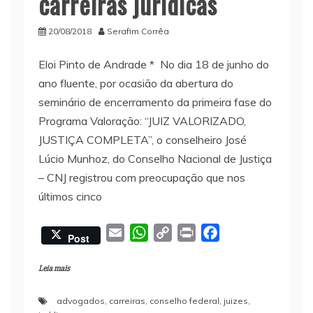
carreiras jurídicas
20/08/2018
Serafim Corrêa
Eloi Pinto de Andrade * No dia 18 de junho do
ano fluente, por ocasião da abertura do
seminário de encerramento da primeira fase do
Programa Valoração: “JUIZ VALORIZADO,
JUSTIÇA COMPLETA”, o conselheiro José
Lúcio Munhoz, do Conselho Nacional de Justiça
– CNJ registrou com preocupação que nos
últimos cinco
E
W
C
P
F
Post
m
h
o
r
a
a
a
p
i
c
Leia mais
i
t
y
n
e
advogados
,
carreiras
,
conselho federal
,
juizes
,
l
s
L
t
b