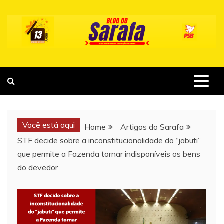
Skip
to
content
Você está aqui
Home
Artigos do Sarafa
STF decide sobre a inconstitucionalidade do “jabuti”
que permite a Fazenda tornar indisponíveis os bens
do devedor