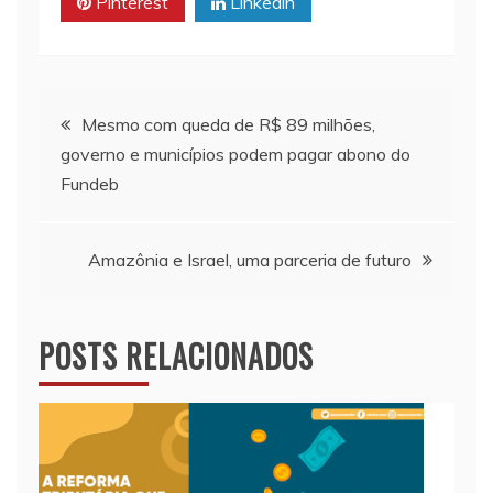
Pinterest
Linkedin
p
k
k
Navegação
Mesmo com queda de R$ 89 milhões,
governo e municípios podem pagar abono do
de
Fundeb
Post
Amazônia e Israel, uma parceria de futuro
POSTS RELACIONADOS