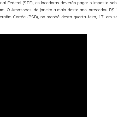
nal Federal (STF), as locadoras deverão pagar o Imposto so
gam. O Amazonas, de janeiro a maio deste ano, arrecadou R$
erafim Corrêa (PSB), na manhã desta quarta-feira, 17, em s