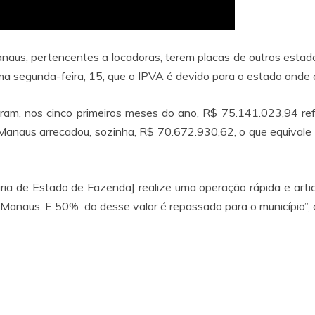
naus, pertencentes a locadoras, terem placas de outros estad
a segunda-feira, 15, que o IPVA é devido para o estado onde o c
am, nos cinco primeiros meses do ano, R$ 75.141.023,94 refe
al Manaus arrecadou, sozinha, R$ 70.672.930,62, o que equival
ria de Estado de Fazenda] realize uma operação rápida e artic
 Manaus. E 50% do desse valor é repassado para o município”, c