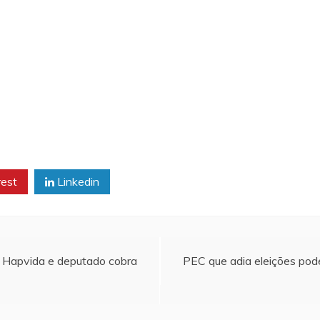
rest
Linkedin
 Hapvida e deputado cobra
PEC que adia eleições pode