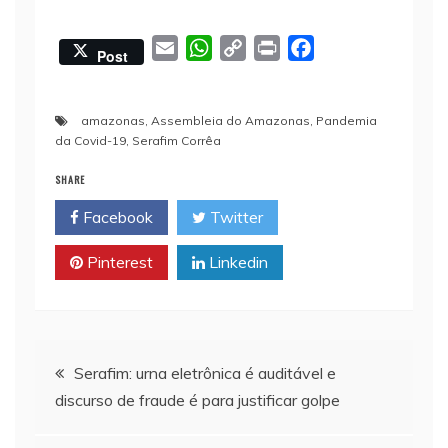
E
W
C
P
F
Post
m
h
o
r
a
a
a
p
i
c
amazonas
,
Assembleia do Amazonas
,
Pandemia
i
t
y
n
e
da Covid-19
,
Serafim Corrêa
l
s
L
t
b
A
i
o
SHARE
p
n
o
Facebook
Twitter
p
k
k
Pinterest
Linkedin
Navegação
Serafim: urna eletrônica é auditável e
discurso de fraude é para justificar golpe
de