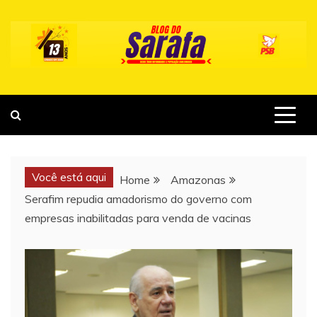
Skip
to
content
Você está aqui
Home
Amazonas
Serafim repudia amadorismo do governo com
empresas inabilitadas para venda de vacinas