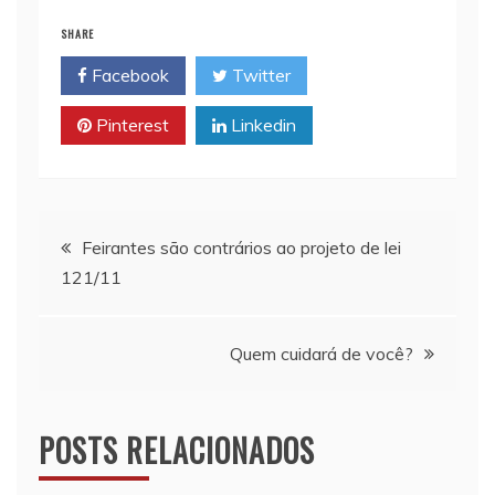
i
t
y
n
e
SHARE
l
s
L
t
b
Facebook
Twitter
A
i
o
p
n
o
Pinterest
Linkedin
p
k
k
Navegação
Feirantes são contrários ao projeto de lei
121/11
de
Post
Quem cuidará de você?
POSTS RELACIONADOS