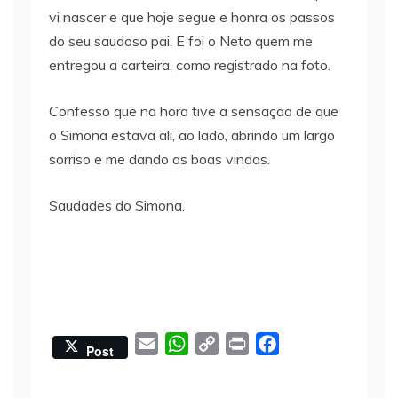
vi nascer e que hoje segue e honra os passos
do seu saudoso pai. E foi o Neto quem me
entregou a carteira, como registrado na foto.
Confesso que na hora tive a sensação de que
o Simona estava ali, ao lado, abrindo um largo
sorriso e me dando as boas vindas.
Saudades do Simona.
E
W
C
P
F
Post
m
h
o
r
a
a
a
p
i
c