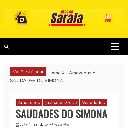
Skip
to
content
Você está aqui
Home
Amazonas
SAUDADES DO SIMONA
Amazonas
Justiça e Direito
Variedades
SAUDADES DO SIMONA
22/07/2011
Serafim Corrêa