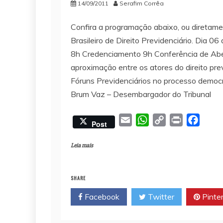
14/09/2011
Serafim Corrêa
Confira a programação abaixo, ou diretamen
Brasileiro de Direito Previdenciário. Dia 06
8h Credenciamento 9h Conferência de Abe
aproximação entre os atores do direito pre
Fóruns Previdenciários no processo democr
Brum Vaz – Desembargador do Tribunal
E
W
C
P
F
Post
m
h
o
r
a
a
a
p
i
c
Leia mais
i
t
y
n
e
l
s
L
t
b
SHARE
A
i
o
Facebook
Twitter
Pinte
p
n
o
p
k
k