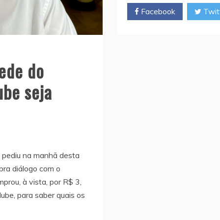
Facebook
Twit
p
p
ede do
ube seja
) pediu na manhã desta
bra diálogo com o
rou, à vista, por R$ 3,
lube, para saber quais os