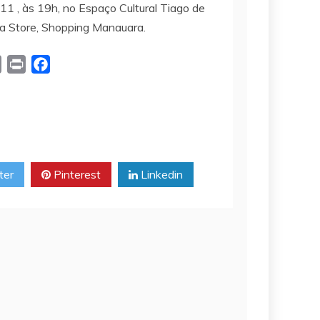
 , às 19h, no Espaço Cultural Tiago de
ga Store, Shopping Manauara.
C
P
F
o
r
a
p
i
c
y
n
e
L
t
b
i
o
ter
Pinterest
Linkedin
n
o
k
k