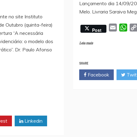
Lançamento dia 14/09/2011
Melo. Livraria Saraiva Me
te no site Instituto
 de Outubro (quinta-feira)
E
W
Post
rtura “A necessária
m
h
videnciário: o modelo dos
a
a
Leia mais
ático”. Dr. Paulo Afonso
i
t
l
s
SHARE
A
Facebook
Twit
p
p
rest
Linkedin