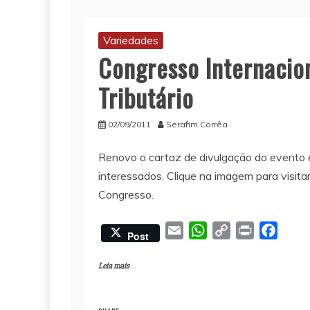
Variedades
Congresso Internacion
Tributário
02/09/2011
Serafim Corrêa
Renovo o cartaz de divulgação do evento e
interessados. Clique na imagem para visitar
Congresso.
E
W
C
P
F
Post
m
h
o
r
a
a
a
p
i
c
Leia mais
i
t
y
n
e
l
s
L
t
b