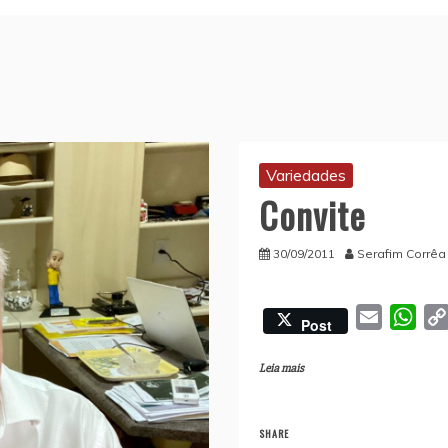
Variedades
Convite
30/09/2011
Serafim Corrêa
E
W
Post
m
h
a
a
Leia mais
i
t
l
s
SHARE
A