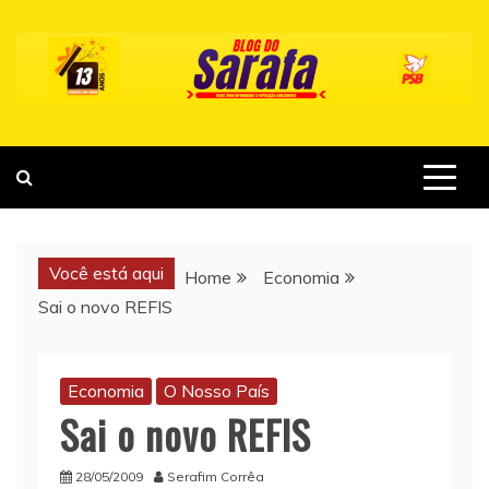
Skip
to
content
Você está aqui
Home
Economia
Sai o novo REFIS
Economia
O Nosso País
Sai o novo REFIS
28/05/2009
Serafim Corrêa