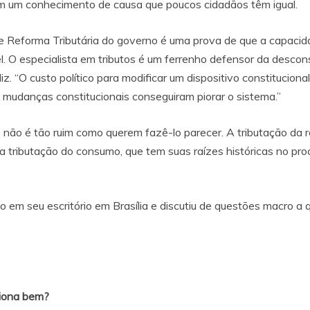
m um conhecimento de causa que poucos cidadãos têm igual.
 Reforma Tributária do governo é uma prova de que a capacidad
el. O especialista em tributos é um ferrenho defensor da desconst
z. “O custo político para modificar um dispositivo constituciona
s mudanças constitucionais conseguiram piorar o sistema.”
iro não é tão ruim como querem fazê-lo parecer. A tributação da
 tributação do consumo, que tem suas raízes históricas no pr
o em seu escritório em Brasília e discutiu de questões macro a 
nciona bem?