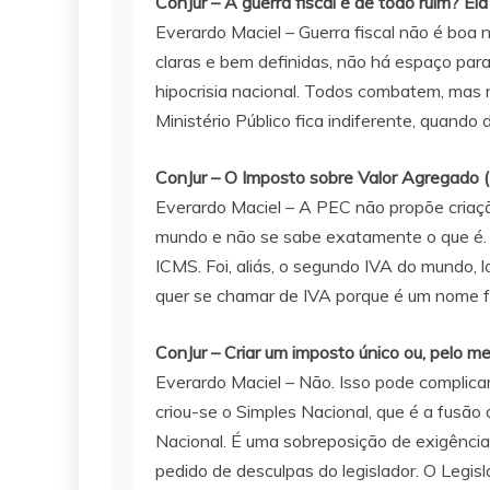
ConJur – A guerra fiscal é de todo ruim? 
Everardo Maciel – Guerra fiscal não é boa 
claras e bem definidas, não há espaço para 
hipocrisia nacional. Todos combatem, mas
Ministério Público fica indiferente, quando 
ConJur – O Imposto sobre Valor Agregado (IV
Everardo Maciel – A PEC não propõe criaç
mundo e não se sabe exatamente o que é. V
ICMS. Foi, aliás, o segundo IVA do mundo, 
quer se chamar de IVA porque é um nome f
ConJur – Criar um imposto único ou, pelo me
Everardo Maciel – Não. Isso pode complicar
criou-se o Simples Nacional, que é a fusão
Nacional. É uma sobreposição de exigência
pedido de desculpas do legislador. O Legis