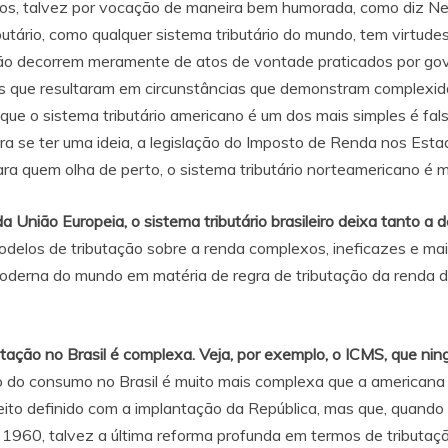
os, talvez por vocação de maneira bem humorada, como diz Nel
ibutário, como qualquer sistema tributário do mundo, tem virtud
. Não decorrem meramente de atos de vontade praticados por gov
cas que resultaram em circunstâncias que demonstram complexi
ue o sistema tributário americano é um dos mais simples é fals
ara se ter uma ideia, a legislação do Imposto de Renda nos Est
a quem olha de perto, o sistema tributário norteamericano é ma
União Europeia, o sistema tributário brasileiro deixa tanto a d
delos de tributação sobre a renda complexos, ineficazes e mais
 moderna do mundo em matéria de regra de tributação da renda
utação no Brasil é complexa. Veja, por exemplo, o ICMS, que ni
o do consumo no Brasil é muito mais complexa que a americana
to definido com a implantação da República, mas que, quando se
e 1960, talvez a última reforma profunda em termos de tributa