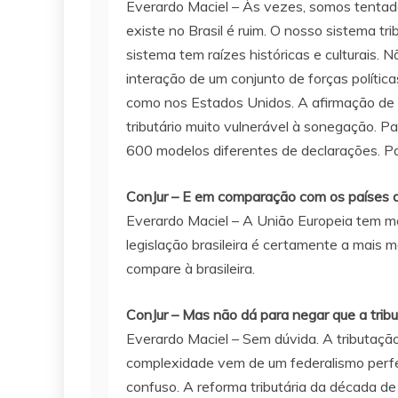
Everardo Maciel – Às vezes, somos tentad
existe no Brasil é ruim. O nosso sistema tr
sistema tem raízes históricas e culturais
interação de um conjunto de forças políti
como nos Estados Unidos. A afirmação de q
tributário muito vulnerável à sonegação. P
600 modelos diferentes de declarações. Par
ConJur – E em comparação com os países da 
Everardo Maciel – A União Europeia tem mo
legislação brasileira é certamente a mais
compare à brasileira.
ConJur – Mas não dá para negar que a trib
Everardo Maciel – Sem dúvida. A tributaçã
complexidade vem de um federalismo perfei
confuso. A reforma tributária da década d