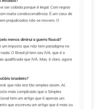
ns estados?
e ser coibida porque é ilegal. Com regras
sta com muita condescendência. É um caso de
ntem prejudicados não se movem. O
pelo menos diminui a guerra fisacal?
põe um imposto que não tem paradigma no
ada. O Brasil já tem seu IVA, que é o
s qualificada que IVA. Mas, é claro, agora
tário brasileiro?
al, que não era tão simples assim. Aí,
mposto mais complicado que o Simples
cional tem um artigo que é apenas um
tanto que escreveu um artigo que é mais ou