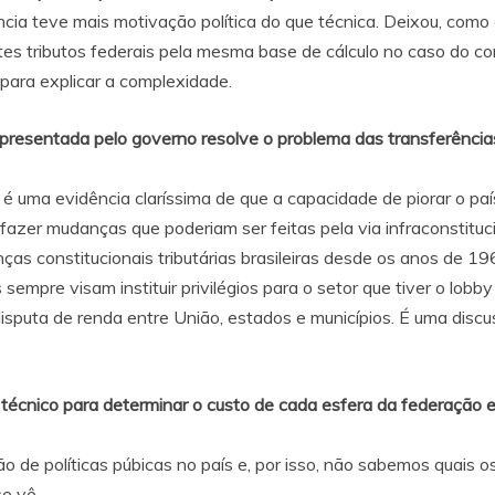
cia teve mais motivação política do que técnica. Deixou, com
tes tributos federais pela mesma base de cálculo no caso do co
para explicar a complexidade.
 apresentada pelo governo resolve o problema das transferênc
 uma evidência claríssima de que a capacidade de piorar o país 
a fazer mudanças que poderiam ser feitas pela via infraconstit
as constitucionais tributárias brasileiras desde os anos de 1
 sempre visam instituir privilégios para o setor que tiver o lobb
 disputa de renda entre União, estados e municípios. É uma disc
 técnico para determinar o custo de cada esfera da federação 
o de políticas púbicas no país e, por isso, não sabemos quais o
e vê.