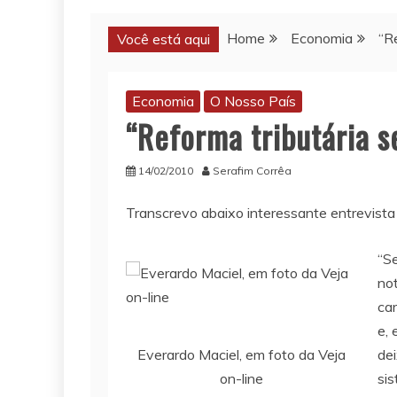
Home
Economia
“R
Você está aqui
Economia
O Nosso País
“Reforma tributária s
14/02/2010
Serafim Corrêa
Transcrevo abaixo interessante entrevist
“S
not
car
e, 
Everardo Maciel, em foto da Veja
dei
on-line
sis