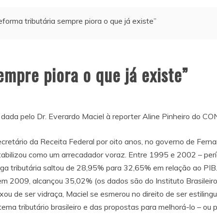
eforma tributária sempre piora o que já existe”
empre piora o que já existe”
a dada pelo Dr. Everardo Maciel à reporter Aline Pinheiro do
ecretário da Receita Federal por oito anos, no governo de Fern
abilizou como um arrecadador voraz. Entre 1995 e 2002 – perío
ga tributária saltou de 28,95% para 32,65% em relação ao PIB.
em 2009, alcançou 35,02% (os dados são do Instituto Brasileir
xou de ser vidraça, Maciel se esmerou no direito de ser estilin
tema tributário brasileiro e das propostas para melhorá-lo – ou p