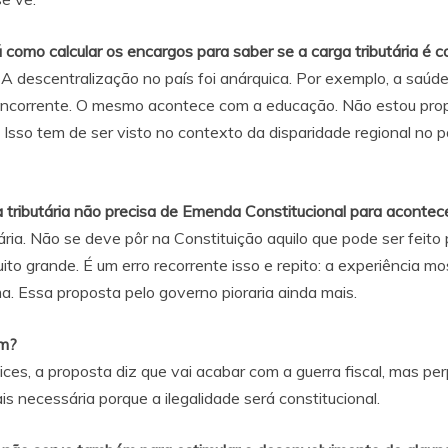
como calcular os encargos para saber se a carga tributária é 
 A descentralização no país foi anárquica. Por exemplo, a saú
oncorrente. O mesmo acontece com a educação. Não estou propon
Isso tem de ser visto no contexto da disparidade regional no pa
 tributária não precisa de Emenda Constitucional para acontec
ria. Não se deve pôr na Constituição aquilo que pode ser feito po
uito grande. É um erro recorrente isso e repito: a experiência 
ma. Essa proposta pelo governo pioraria ainda mais.
om?
es, a proposta diz que vai acabar com a guerra fiscal, mas perp
is necessária porque a ilegalidade será constitucional.