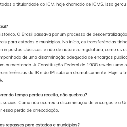
stados a titularidade do ICM, hoje chamado de ICMS. Isso gerou
sil?
tórico. O Brasil passava por um processo de descentralização. 
rais para estados e municípios. No início, as transferências tin
 impostos clássicos, e não de natureza regulatória, como os ou
ompanhada de uma discriminação adequada de encargos públicos
ram aumentando. A Constituição Federal de 1988 revelou uma o
transferências do IR e do IPI subiram dramaticamente. Hoje, a 
%.
orrer do tempo perdeu receita, não quebrou?
s sociais. Como não ocorreu a discriminação de encargos e a Un
r essa perda de arrecadação.
r os repasses para estados e municípios?