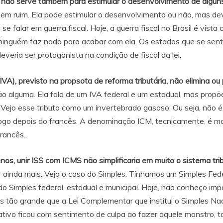
Ela não serve também para estimular o desenvolvimento de algu
nem ruim. Ela pode estimular o desenvolvimento ou não, mas dev
se falar em guerra fiscal. Hoje, a guerra fiscal no Brasil é vi
 ninguém faz nada para acabar com ela. Os estados que se se
deveria ser protagonista na condição de fiscal da lei.
A), previsto na propsota de reforma tributária, não elimina ou 
ão alguma. Ela fala de um IVA federal e um estadual, mas pro
ejo esse tributo como um invertebrado gasoso. Ou seja, não é n
logo depois do francês. A denominação ICM, tecnicamente, é mai
rancês.
nos, unir ISS com ICMS não simplificaria em muito o sistema tribu
 ainda mais. Veja o caso do Simples. Tínhamos um Simples Feder
 do Simples federal, estadual e municipal. Hoje, não conheço i
s tão grande que a Lei Complementar que institui o Simples Na
lativo ficou com sentimento de culpa ao fazer aquele monstro, 