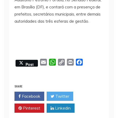
em Brasília (DF), e contará com a presença de
prefeitos, secretários municipais, entre demais
autoridades das três esferas de gestão.
E
W
C
P
F
Post
m
h
o
r
a
a
a
p
i
c
i
t
y
n
e
SHARE
l
s
L
t
b
Facebook
Twitter
A
i
o
p
n
o
Pinterest
Linkedin
p
k
k