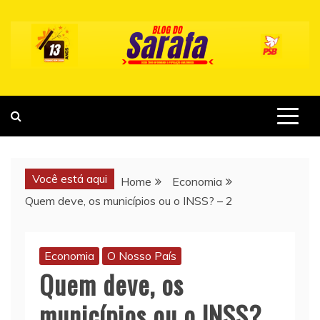
Skip
to
content
Você está aqui
Home
Economia
Quem deve, os municípios ou o INSS? – 2
Economia
O Nosso País
Quem deve, os
municípios ou o INSS?