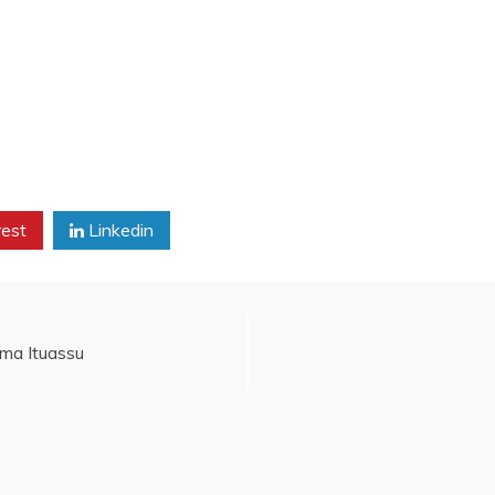
rest
Linkedin
ma Ituassu