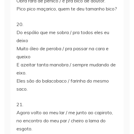
Obra rara de penico / é pra bico de doutor.
Pico pico maçarico, quem te deu tamanho bico?
20.
Do espólio que me sobra / pra todos eles eu
deixo
Muito óleo de peroba / pra passar na cara e
queixo
E azeitar tanta manobra / sempre mudando de
eixo.
Eles são do balacobaco / farinha do mesmo
saco.
21.
Agora volto ao meu lar / me junto ao capiroto,
no encontro do meu par / cheiro a lama do
esgoto.