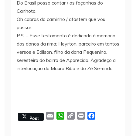
Do Brasil posso contar / as façanhas do
Canhoto.
Oh cobras do caminho / afastem que vou
passar.
P.S. – Esse testamento é dedicado à memória
dos donos da rima: Heyrton, parceiro em tantos
versos e Edilson, filho da dona Pequenina,
seresteiro do bairro de Aparecida. Agradeço a
interlocução do Mauro Biba e do Zé Se-rindo.
E
W
C
P
F
Post
m
h
o
r
a
a
a
p
i
c