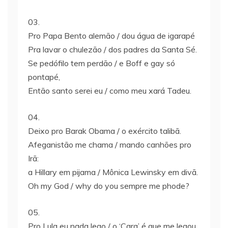
03.
Pro Papa Bento alemão / dou água de igarapé
Pra lavar o chulezão / dos padres da Santa Sé.
Se pedófilo tem perdão / e Boff e gay só
pontapé,
Então santo serei eu / como meu xará Tadeu.
04.
Deixo pro Barak Obama / o exército talibã.
Afeganistão me chama / mando canhões pro
Irã:
a Hillary em pijama / Mônica Lewinsky em divã.
Oh my God / why do you sempre me phode?
05.
Pro Lula eu nada lego / o ‘Cara’ é que me legou.