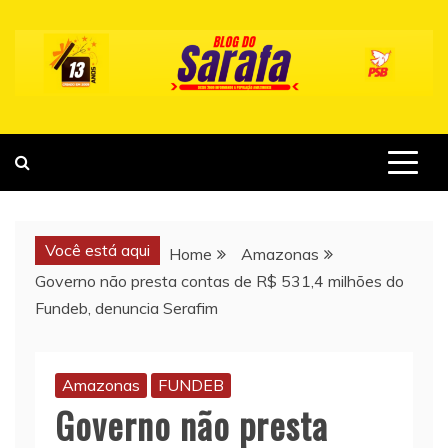
Skip
to
content
Você está aqui
Home
Amazonas
Governo não presta contas de R$ 531,4 milhões do
Fundeb, denuncia Serafim
Amazonas
FUNDEB
Governo não presta