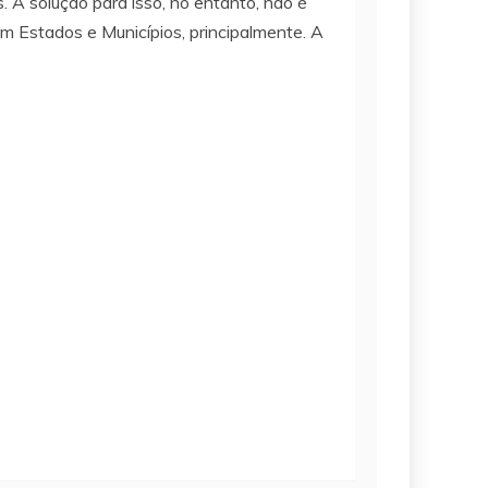
A solução para isso, no entanto, não é
em Estados e Municípios, principalmente. A