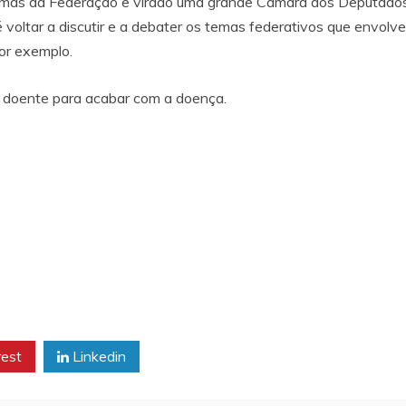
mas da Federação e virado uma grande Câmara dos Deputados. 
é voltar a discutir e a debater os temas federativos que envolv
por exemplo.
 doente para acabar com a doença.
rest
Linkedin