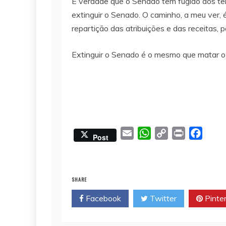
É verdade que o Senado tem fugido dos te
extinguir o Senado. O caminho, a meu ver, 
repartição das atribuições e das receitas, 
Extinguir o Senado é o mesmo que matar o
E
W
C
P
F
Post
m
h
o
r
a
a
a
p
i
c
i
t
y
n
e
SHARE
l
s
L
t
b
Facebook
Twitter
Pinte
A
i
o
p
n
o
p
k
k