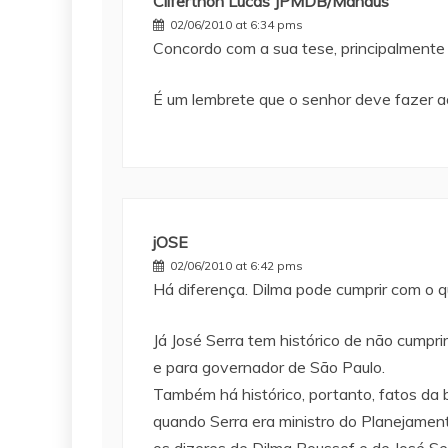
Cliferthon Lucas JPMDB/Manaus
02/06/2010 at 6:34 pms
Concordo com a sua tese, principalmente 
É um lembrete que o senhor deve fazer a
jOSE
02/06/2010 at 6:42 pms
Há diferença. Dilma pode cumprir com o q
Já José Serra tem histórico de não cumpri
e para governador de São Paulo.
Também há histórico, portanto, fatos da 
quando Serra era ministro do Planejamento
os dizeres de Dilma Roussef e de José Se