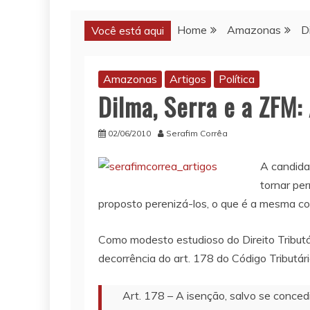
Home
Amazonas
D
Você está aqui
Amazonas
Artigos
Política
Dilma, Serra e a ZFM
02/06/2010
Serafim Corrêa
A candida
tornar pe
proposto perenizá-los, o que é a mesma co
Como modesto estudioso do Direito Tributár
decorrência do art. 178 do Código Tributári
Art. 178 – A isenção, salvo se conce