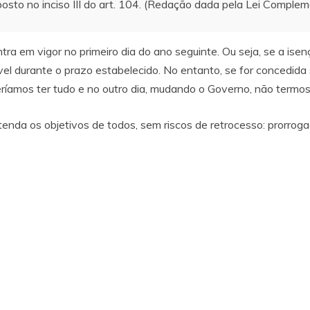
sposto no inciso III do art. 104. (Redação dada pela Lei Comple
 entra em vigor no primeiro dia do ano seguinte. Ou seja, se a i
vel durante o prazo estabelecido. No entanto, se for concedid
eríamos ter tudo e no outro dia, mudando o Governo, não termo
nda os objetivos de todos, sem riscos de retrocesso: prorrog