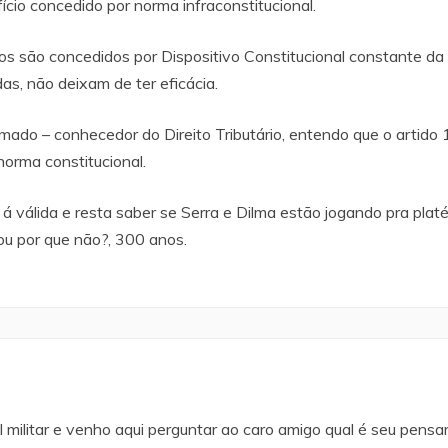
cio concedido por norma infraconstitucional.
os são concedidos por Dispositivo Constitucional constante d
as, não deixam de ter eficácia.
o – conhecedor do Direito Tributário, entendo que o artido 1
orma constitucional.
 válida e resta saber se Serra e Dilma estão jogando pra platé
ou por que não?, 300 anos.
l militar e venho aqui perguntar ao caro amigo qual é seu pensa