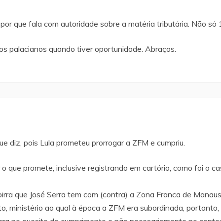
por que fala com autoridade sobre a matéria tributária. Não s
os palacianos quando tiver oportunidade. Abraços.
ue diz, pois Lula prometeu prorrogar a ZFM e cumpriu.
r o que promete, inclusive registrando em cartório, como foi o c
birra que José Serra tem com (contra) a Zona Franca de Manaus
, ministério ao qual à época a ZFM era subordinada, portanto, 
rra no quesito do cumprimento e não necesariamente no conteú