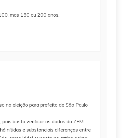
ó 100, mas 150 ou 200 anos.
aso na eleição para prefeito de São Paulo
, pois basta verificar os dados da ZFM
há nítidas e substanciais diferenças entre
do, como já foi exposto no artigo acima.