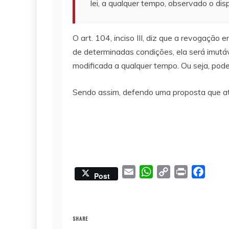
lei, a qualquer tempo, observado o di
O art. 104, inciso III, diz que a revogação
de determinadas condições, ela será imutá
modificada a qualquer tempo. Ou seja, pod
Sendo assim, defendo uma proposta que ate
E
W
C
P
F
Post
m
h
o
r
a
a
a
p
i
c
i
t
y
n
e
SHARE
l
s
L
t
b