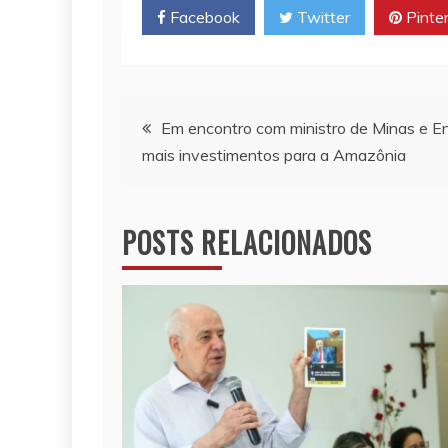
Facebook
Twitter
Pinte
A
i
o
p
n
o
p
k
k
Navegação
Em encontro com ministro de Minas e En
mais investimentos para a Amazônia
de
Post
POSTS RELACIONADOS