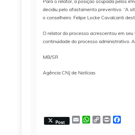
Para o relator, a posição ocupada pelos ir
decidiu pelo afastamento preventivo. “A s
o conselheiro. Felipe Locke Cavalcanti de
O relator do processo acrescentou em seu v
continuidade do processo administrativo. A
MB/SR
Agência CNJ de Notícias
E
W
C
P
F
Post
m
h
o
r
a