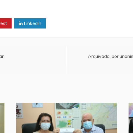
rest
Linkedin
ar
Arquivada. por unanim