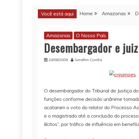
Home
Amazonas
D
Você está aqui
Amazonas
O Nosso País
Desembargador e juiz
20/08/2009
Serafim Corrêa
O desembargador do Tribunal de Justiça d
funções conforme decisão unânime tomada n
acataram o voto do relator do Processo A
e o magistrado até a conclusão do processo
ilícitos”, por tráfico de influência em ben