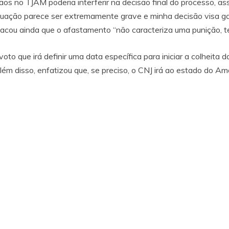
mãos no TJAM poderia interferir na decisão final do processo, a
ituação parece ser extremamente grave e minha decisão visa gar
stacou ainda que o afastamento “não caracteriza uma punição, 
oto que irá definir uma data específica para iniciar a colheita
lém disso, enfatizou que, se preciso, o CNJ irá ao estado do A