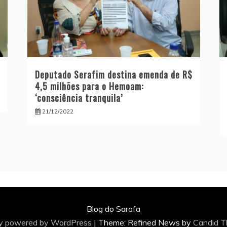
Deputado Serafim destina emenda de R$
4,5 milhões para o Hemoam:
‘consciência tranquila’
21/12/2022
Blog do Sarafa
ly powered by WordPress
|
Theme: Refined News by
Candid 