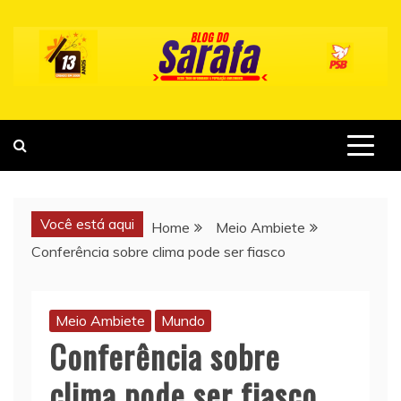
Skip
to
content
Você está aqui
Home
Meio Ambiete
Conferência sobre clima pode ser fiasco
Meio Ambiete
Mundo
Conferência sobre
clima pode ser fiasco