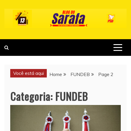
Skip
to
content
Você está aqui
Home
FUNDEB
Page 2
Categoria:
FUNDEB