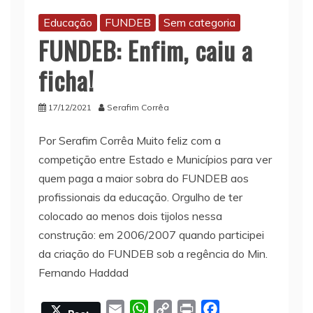
Educação
FUNDEB
Sem categoria
FUNDEB: Enfim, caiu a
ficha!
17/12/2021
Serafim Corrêa
Por Serafim Corrêa Muito feliz com a
competição entre Estado e Municípios para ver
quem paga a maior sobra do FUNDEB aos
profissionais da educação. Orgulho de ter
colocado ao menos dois tijolos nessa
construção: em 2006/2007 quando participei
da criação do FUNDEB sob a regência do Min.
Fernando Haddad
E
W
C
P
F