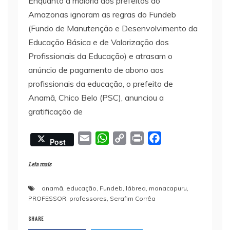
Enquanto a maioria dos prefeitos do
Amazonas ignoram as regras do Fundeb
(Fundo de Manutenção e Desenvolvimento da
Educação Básica e de Valorização dos
Profissionais da Educação) e atrasam o
anúncio de pagamento de abono aos
profissionais da educação, o prefeito de
Anamã, Chico Belo (PSC), anunciou a
gratificação de
E
W
C
P
F
Post
m
h
o
r
a
a
a
p
i
c
Leia mais
i
t
y
n
e
anamã
,
educação
,
Fundeb
,
lábrea
,
manacapuru
,
l
s
L
t
b
PROFESSOR
,
professores
,
Serafim Corrêa
A
i
o
p
n
o
SHARE