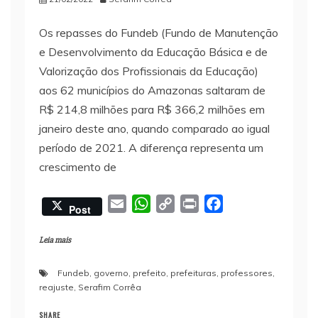
Os repasses do Fundeb (Fundo de Manutenção
e Desenvolvimento da Educação Básica e de
Valorização dos Profissionais da Educação)
aos 62 municípios do Amazonas saltaram de
R$ 214,8 milhões para R$ 366,2 milhões em
janeiro deste ano, quando comparado ao igual
período de 2021. A diferença representa um
crescimento de
E
W
C
P
F
Post
m
h
o
r
a
a
a
p
i
c
Leia mais
i
t
y
n
e
Fundeb
,
governo
,
prefeito
,
prefeituras
,
professores
,
l
s
L
t
b
reajuste
,
Serafim Corrêa
A
i
o
p
n
o
SHARE