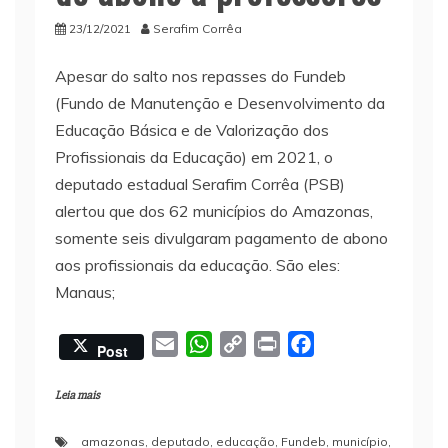
23/12/2021
Serafim Corrêa
Apesar do salto nos repasses do Fundeb
(Fundo de Manutenção e Desenvolvimento da
Educação Básica e de Valorização dos
Profissionais da Educação) em 2021, o
deputado estadual Serafim Corrêa (PSB)
alertou que dos 62 municípios do Amazonas,
somente seis divulgaram pagamento de abono
aos profissionais da educação. São eles:
Manaus;
E
W
C
P
F
Post
m
h
o
r
a
a
a
p
i
c
Leia mais
i
t
y
n
e
amazonas
,
deputado
,
educação
,
Fundeb
,
município
,
l
s
L
t
b