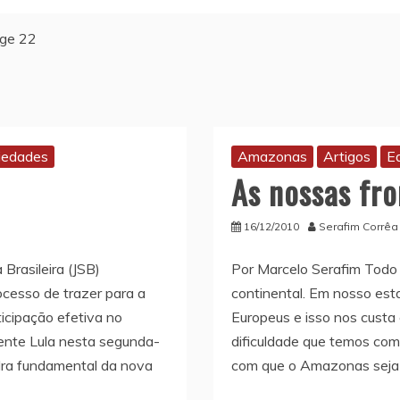
ge 22
iedades
Amazonas
Artigos
E
As nossas fro
16/12/2010
Serafim Corrêa
Brasileira (JSB)
Por Marcelo Serafim Tod
cesso de trazer para a
continental. Em nosso es
rticipação efetiva no
Europeus e isso nos custa
dente Lula nesta segunda-
dificuldade que temos com
dra fundamental da nova
com que o Amazonas seja