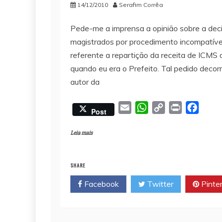
14/12/2010
Serafim Corrêa
Pede-me a imprensa a opinião sobre a deci
magistrados por procedimento incompatív
referente a repartição da receita de ICMS
quando eu era o Prefeito. Tal pedido decorr
autor da
E
W
C
P
F
Post
m
h
o
r
a
a
a
p
i
c
Leia mais
i
t
y
n
e
l
s
L
t
b
SHARE
A
i
o
Facebook
Twitter
Pinte
p
n
o
p
k
k