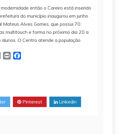
ca modernidade então o Careiro está inserido
refeitura do município inaugurou em junho
tal Mateus Alves Gomes, que possui 70
as multitouch e forma no próximo dia 20 a
a alunos. O Centro atende a população
C
P
F
o
r
a
p
i
c
y
n
e
L
t
b
i
o
ter
Pinterest
Linkedin
n
o
k
k