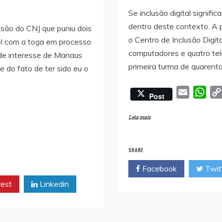
Se inclusão digital signifi
dentro deste contexto. A p
são do CNJ que puniu dois
o Centro de Inclusão Digi
el com a toga em processo
computadores e quatro tel
 de interesse de Manaus
primeira turma de quarent
e do fato de ter sido eu o
E
W
Post
m
h
a
a
Leia mais
i
t
l
s
SHARE
A
Facebook
Twit
p
p
rest
Linkedin