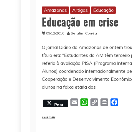
Amazonas
Artigos
Educação
Educação em crise
09/12/2010
Serafim Corrêa
O jornal Diário do Amazonas de ontem tro
título era: “Estudantes do AM têm terceiro p
referia à avaliação PISA (Programa Interna
Alunos) coordenado internacionalmente pe
Cooperação e Desenvolvimento Econômico
alunos na faixa etária dos
E
W
C
P
F
Post
m
h
o
r
a
a
a
p
i
c
Leia mais
i
t
y
n
e