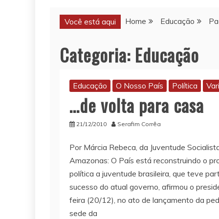
Home
Educação
Pa
Você está aqui
Categoria:
Educação
Educação
O Nosso País
Política
Var
…de volta para casa
21/12/2010
Serafim Corrêa
Por Márcia Rebeca, da Juventude Socialista 
Amazonas: O País está reconstruindo o pro
política a juventude brasileira, que teve pa
sucesso do atual governo, afirmou o presi
feira (20/12), no ato de lançamento da pe
sede da