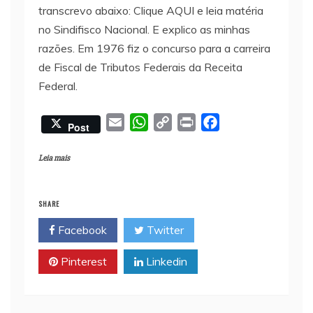
transcrevo abaixo: Clique AQUI e leia matéria
no Sindifisco Nacional. E explico as minhas
razões. Em 1976 fiz o concurso para a carreira
de Fiscal de Tributos Federais da Receita
Federal.
E
W
C
P
F
Post
m
h
o
r
a
a
a
p
i
c
Leia mais
i
t
y
n
e
l
s
L
t
b
SHARE
A
i
o
Facebook
Twitter
p
n
o
p
k
k
Pinterest
Linkedin