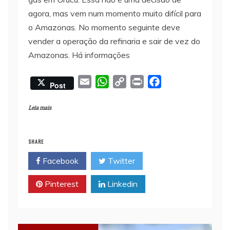
agora, mas vem num momento muito difícil para
o Amazonas. No momento seguinte deve
vender a operação da refinaria e sair de vez do
Amazonas. Há informações
E
W
C
P
F
Post
m
h
o
r
a
a
a
p
i
c
Leia mais
i
t
y
n
e
l
s
L
t
b
SHARE
A
i
o
Facebook
Twitter
p
n
o
p
k
k
Pinterest
Linkedin