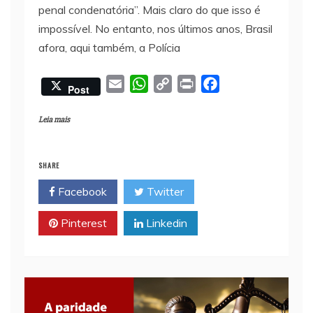
penal condenatória”. Mais claro do que isso é
impossível. No entanto, nos últimos anos, Brasil
afora, aqui também, a Polícia
E
W
C
P
F
Post
m
h
o
r
a
a
a
p
i
c
Leia mais
i
t
y
n
e
l
s
L
t
b
SHARE
A
i
o
Facebook
Twitter
p
n
o
p
k
k
Pinterest
Linkedin