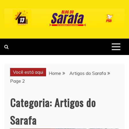
Skip
to
content
Você está aqui
Home
Artigos do Sarafa
Page 2
Categoria:
Artigos do
Sarafa