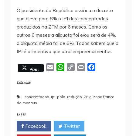
O presidente da República assinou o decreto
que eleva para 8% o IPI dos concentrados
produzidos na ZFM por 6 meses. Como os
outros 6 meses a alíquota foi e/ou será de 4%,
a alíquota média foi de 6%. Todos sabem que o
IPI é o incentivo que atrai empreendimentos
E
W
C
P
F
Post
m
h
o
r
a
a
a
p
i
c
Leia mais
i
t
y
n
e
concentrados
,
ipi
,
polo
,
redução
,
ZFM
,
zona franca
l
s
L
t
b
de manaus
A
i
o
p
n
o
SHARE
p
k
k
Facebook
Twitter