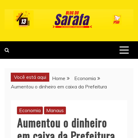
Skip
to
content
Você está aqui
Home
Economia
Aumentou o dinheiro em caixa da Prefeitura
Economia
Manaus
Aumentou o dinheiro
em caixa da Prefeitura