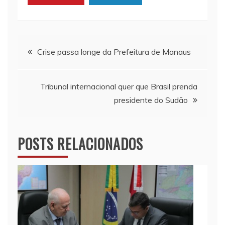
p
k
k
Navegação
Crise passa longe da Prefeitura de Manaus
de
Tribunal internacional quer que Brasil prenda
Post
presidente do Sudão
POSTS RELACIONADOS