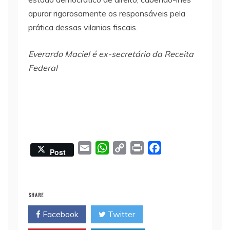
apurar rigorosamente os responsáveis pela
prática dessas vilanias fiscais.
Everardo Maciel é ex-secretário da Receita
Federal
E
W
C
P
F
Post
m
h
o
r
a
a
a
p
i
c
i
t
y
n
e
SHARE
l
s
L
t
b
Facebook
Twitter
A
i
o
p
n
o