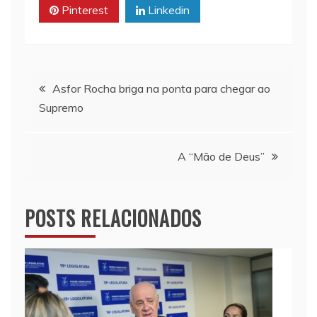
Pinterest
Linkedin
p
k
k
Navegação
Asfor Rocha briga na ponta para chegar ao
Supremo
de
Post
A “Mão de Deus”
POSTS RELACIONADOS