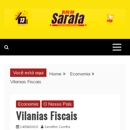
Skip
to
content
Você está aqui
Home
Economia
Vilanias Fiscais
Economia
O Nosso País
Vilanias Fiscais
14/06/2010
Serafim Corrêa