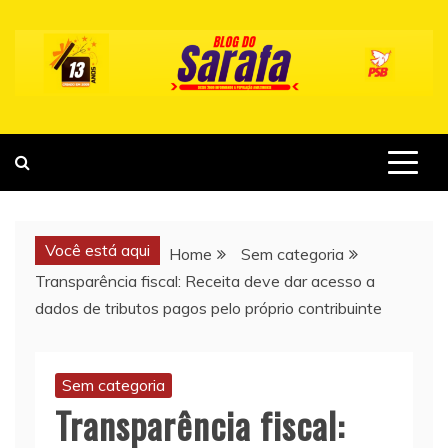
Skip
to
content
Você está aqui
Home
Sem categoria
Transparência fiscal: Receita deve dar acesso a
dados de tributos pagos pelo próprio contribuinte
Sem categoria
Transparência fiscal: