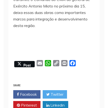
Exército Antonio Mioto no próximo dia 15,
deixa essas duas obras como importantes
marcos para integração e desenvolvimento
desta região.
E
W
C
P
F
Post
m
h
o
r
a
a
a
p
i
c
i
t
y
n
e
SHARE
l
s
L
t
b
Facebook
Twitter
A
i
o
p
n
o
Pinterest
Linkedin
p
k
k