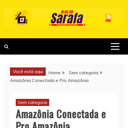
Skip
to
content
Você está aqui
Home
Sem categoria
Amazônia Conectada e Pro Amazônia
Sem categoria
Amazônia Conectada e
Pro Amazônia