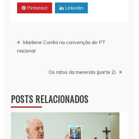
p
n
o
Pinterest
Linkedin
p
k
k
Navegação
Marilene Corrêa na convenção do PT
nacional
de
Post
Os ratos da merenda (parte 2)
POSTS RELACIONADOS