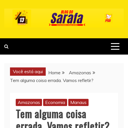
Skip
to
content
Você está aqui
Home
Amazonas
Tem alguma coisa errada. Vamos refletir?
Amazonas
Economia
Manaus
Tem alguma coisa
errada. Vamos refletir?