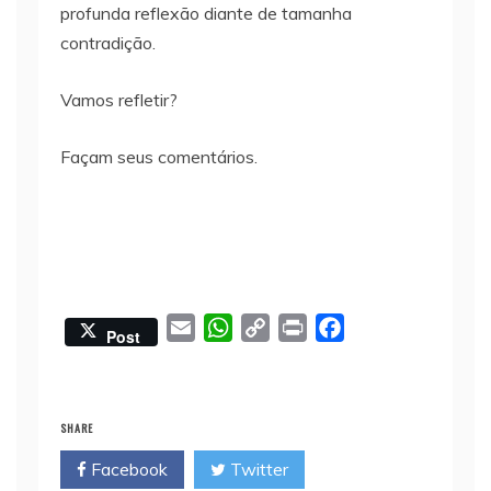
profunda reflexão diante de tamanha
contradição.
Vamos refletir?
Façam seus comentários.
E
W
C
P
F
Post
m
h
o
r
a
a
a
p
i
c
i
t
y
n
e
SHARE
l
s
L
t
b
Facebook
Twitter
A
i
o