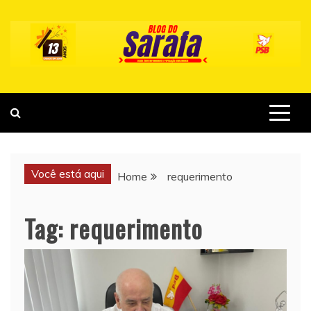
Skip
to
content
Você está aqui
Home
requerimento
Tag:
requerimento