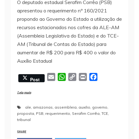
O deputado estadual Serafim Corrêa (PSB)
apresentou o requerimento nº 160/2021
propondo ao Governo do Estado a utilização de
recursos estacionados nos cofres da ALE-AM
(Assembleia Legislativa do Estado) e do TCE-
AM (Tribunal de Contas do Estado) para
aumentar de R$ 200 para R$ 400 o valor do
Auxílio Estadual
E
W
C
P
F
Post
m
h
o
r
a
a
a
p
i
c
Leia mais
i
t
y
n
e
ale
,
amazonas
,
assembleia
,
auxilio
,
governo
,
l
s
L
t
b
proposta
,
PSB
,
requerimento
,
Serafim Corrêa
,
TCE
,
A
i
o
tribunal
p
n
o
SHARE
p
k
k